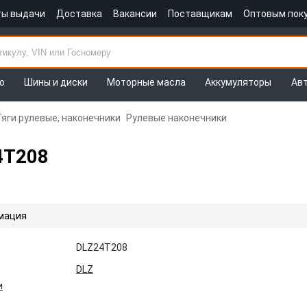
ты выдачи
Доставка
Вакансии
Поставщикам
Оптовым пок
о
Шины и диски
Моторные масла
Аккумуляторы
Ав
Тяги рулевые, наконечники
Рулевые наконечники
4T208
мация
DLZ24T208
DLZ
и