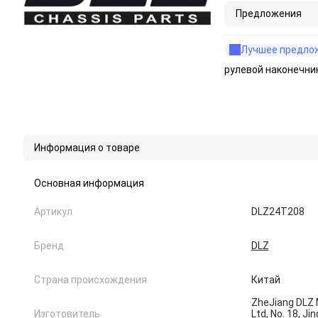
Предложения
Лучшее предло
рулевой наконечни
Информация о товаре
Основная информация
Артикул
DLZ24T208
Бренд
DLZ
Страна происхождения
Китай
ZheJiang DLZ 
Изготовитель
Ltd, No. 18, J