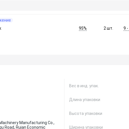
жение
95%
9 
к
2
шт.
Вес в инд. упак.
Длина упаковки
Высота упаковки
Machinery Manufacturing Co.,
ingu Road, Ruian Economic
Ширина упаковки