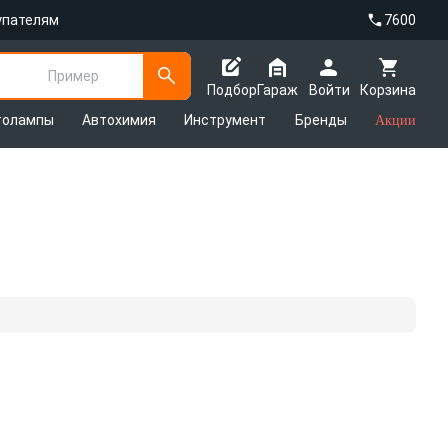
упателям
7600
Пример
Подбор
Гараж
Войти
Корзина
толампы
Автохимия
Инструмент
Бренды
Акции