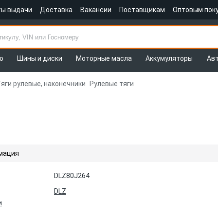
ты выдачи
Доставка
Вакансии
Поставщикам
Оптовым пок
о
Шины и диски
Моторные масла
Аккумуляторы
Ав
Тяги рулевые, наконечники
Рулевые тяги
мация
DLZ80J264
DLZ
и