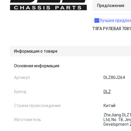
Предложения
Лучшее предло
ТЯГА РУЛЕВАЯ 70818
Информация о товаре
Основная информация
Артикул
DLZ80J264
Бренд
DLZ
Страна происхождения
Китай
ZheJiang DLZ 
Изготовитель
Ltd, No. 18, J
Development Z