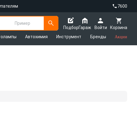
упателям
7600
Пример
Подбор
Гараж
Войти
Корзина
толампы
Автохимия
Инструмент
Бренды
Акции