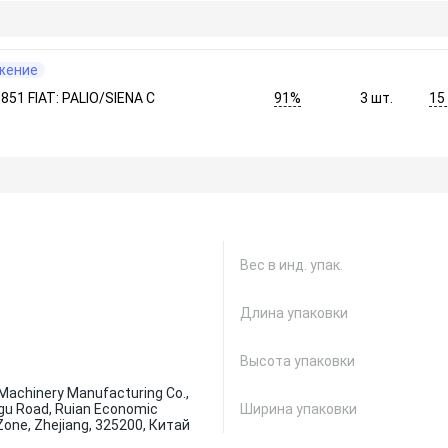
жение
91%
15
51 FIAT: PALIO/SIENA С
3
шт.
Вес в инд. упак.
Длина упаковки
Высота упаковки
Machinery Manufacturing Co.,
ingu Road, Ruian Economic
Ширина упаковки
one, Zhejiang, 325200, Китай