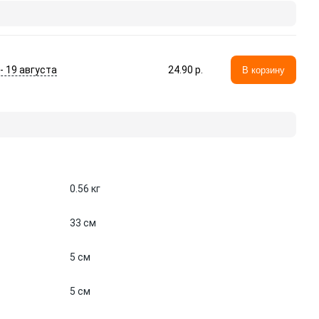
 - 19 августа
24.90 p.
В корзину
0.56 кг
33 см
5 см
5 см