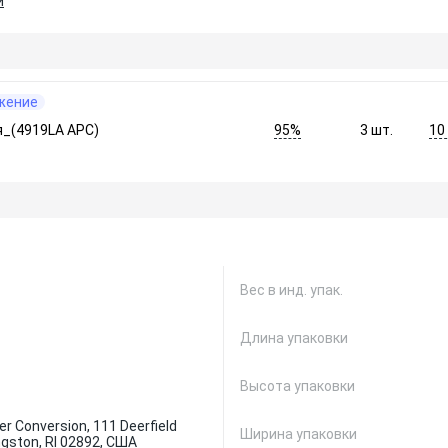
и
жение
95%
10
я_(4919LA APC)
3
шт.
Вес в инд. упак.
Длина упаковки
Высота упаковки
r Conversion, 111 Deerfield
Ширина упаковки
ngston, RI 02892, США