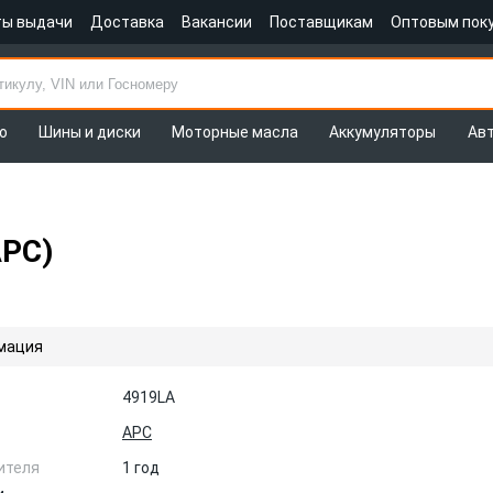
ты выдачи
Доставка
Вакансии
Поставщикам
Оптовым пок
о
Шины и диски
Моторные масла
Аккумуляторы
Ав
APC)
мация
4919LA
APC
ителя
1 год