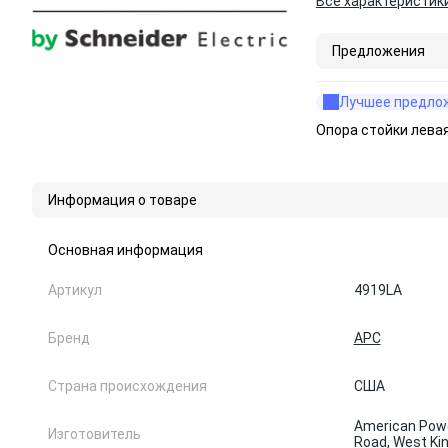
Все характеристик
Предложения
Лучшее предло
Опора стойки лева
Информация о товаре
Основная информация
Артикул
4919LA
Бренд
APC
Страна происхождения
США
American Powe
Изготовитель
Road, West Ki