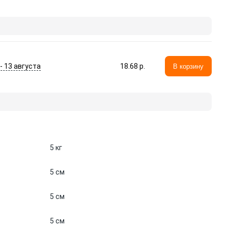
 - 13 августа
18.68 p.
В корзину
5 кг
5 см
5 см
5 см