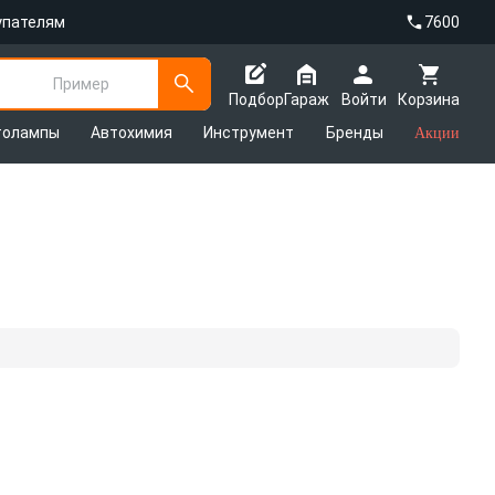
упателям
7600
Пример
Подбор
Гараж
Войти
Корзина
толампы
Автохимия
Инструмент
Бренды
Акции