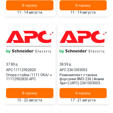
КЛЕММНИКОВ СЕЧЕНИЕМ
В корзину
В корзину
2,5ММ NSYTRAL220 APC
11 - 14 августа
11 - 14 августа
37.80 p.
38.59 p.
APC
·
11112902820
APC
·
2361003003
Опора стойки /1111 ОКА/ ч
Ремкомплект стакана
11112902820 APC
форсунки ЯМЗ-236 (4наим
4дет) (АРС) 2361003003
APC
В корзину
В корзину
15 - 22 августа
17 - 21 августа