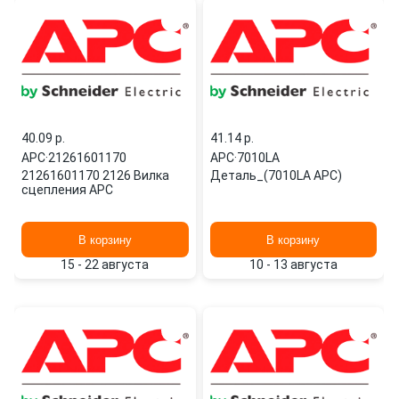
40.09 p.
41.14 p.
APC
·
21261601170
APC
·
7010LA
21261601170 2126 Вилка
Деталь_(7010LA APC)
сцепления APC
В корзину
В корзину
15 - 22 августа
10 - 13 августа