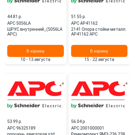
44.81 p.
51.55 p.
APC
·
5056LA
APC
·
AP41162
ШРУС внутренний_(5056LA
2141 Опора стойки металл.
APC)
AP41162 APC
В корзину
В корзину
10 - 13 августа
15 - 22 августа
53.99 p.
56.04 p.
APC
·
96325189
APC
·
2001000001
поршень двигателя std
Ремкомплект ЯМЗ-236,238