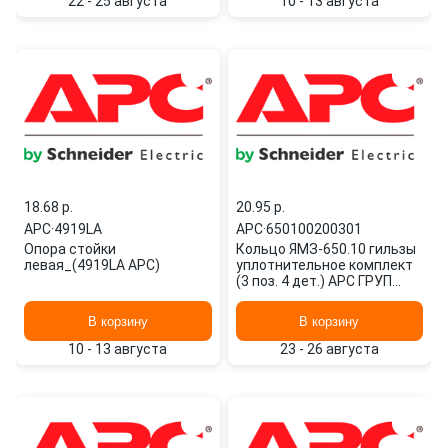
22 - 25 августа
10 - 13 августа
18.68 p.
20.95 p.
APC
·
4919LA
APC
·
650100200301
Опора стойки
Кольцо ЯМЗ-650.10 гильзы
левая_(4919LA APC)
уплотнительное комплект
(3 поз. 4 дет.) АРС ГРУП
650100200301 APC
В корзину
В корзину
10 - 13 августа
23 - 26 августа