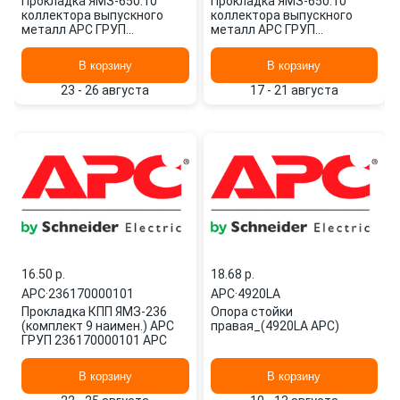
Прокладка ЯМЗ-650.10
Прокладка ЯМЗ-650.10
коллектора выпускного
коллектора выпускного
металл АРС ГРУП
металл АРС ГРУП
6501008027 APC
6501008027 APC
В корзину
В корзину
23 - 26 августа
17 - 21 августа
16.50 p.
18.68 p.
APC
·
236170000101
APC
·
4920LA
Прокладка КПП ЯМЗ-236
Опора стойки
(комплект 9 наимен.) АРС
правая_(4920LA APC)
ГРУП 236170000101 APC
В корзину
В корзину