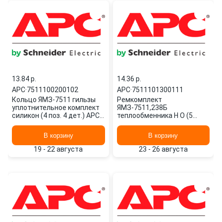
13.84 p.
14.36 p.
APC
·
7511100200102
APC
·
7511101300111
Кольцо ЯМЗ-7511 гильзы
Ремкомплект
уплотнительное комплект
ЯМЗ-7511,238Б
силикон (4 поз. 4 дет.) АРС
теплообменника Н О (5
ГРУП 7511100200102 APC
наимен.) АРС ГРУП
7511101300111 APC
В корзину
В корзину
19 - 22 августа
23 - 26 августа