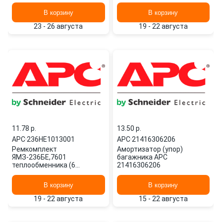
ГРУП 740100202431 APC
ГРУП 740100202431 APC
В корзину
В корзину
23 - 26 августа
19 - 22 августа
11.78 p.
13.50 p.
APC
·
236НЕ1013001
APC
·
21416306206
Ремкомплект
Амортизатор (упор)
ЯМЗ-236БЕ,7601
багажника APC
теплообменника (6
21416306206
наимен.) АРС ГРУП
236НЕ1013001 APC
В корзину
В корзину
19 - 22 августа
15 - 22 августа