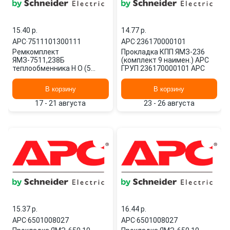
15.40 p.
14.77 p.
APC
·
7511101300111
APC
·
236170000101
Ремкомплект
Прокладка КПП ЯМЗ-236
ЯМЗ-7511,238Б
(комплект 9 наимен.) АРС
теплообменника Н О (5
ГРУП 236170000101 APC
наимен.) АРС ГРУП
7511101300111 APC
В корзину
В корзину
17 - 21 августа
23 - 26 августа
15.37 p.
16.44 p.
APC
·
6501008027
APC
·
6501008027