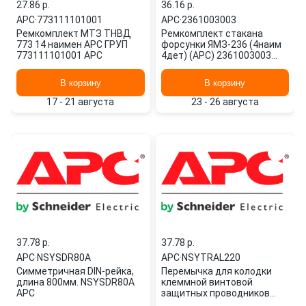
27.86 p.
36.16 p.
APC
·
773111101001
APC
·
2361003003
Ремкомплект МТЗ ТНВД
Ремкомплект стакана
773 14 наимен АРС ГРУП
форсунки ЯМЗ-236 (4наим
773111101001 APC
4дет) (АРС) 2361003003
APC
В корзину
В корзину
17 - 21 августа
23 - 26 августа
37.78 p.
37.78 p.
APC
·
NSYSDR80A
APC
·
NSYTRAL220
Симметричная DIN-рейка,
Перемычка для колодки
длина 800мм. NSYSDR80A
клеммной винтовой
APC
защитных проводников
ПЕРЕМЫЧКА ДЛЯ