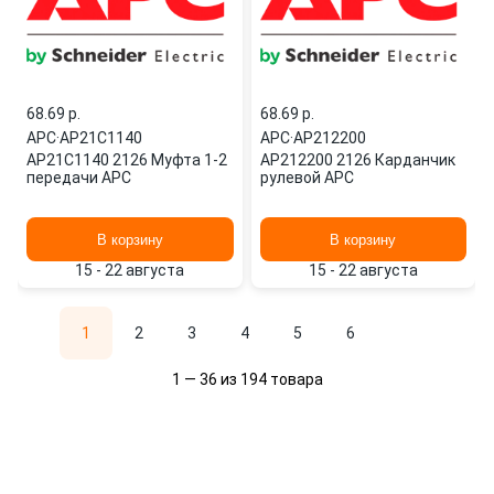
68.69 p.
68.69 p.
APC
·
AP21C1140
APC
·
AP212200
AP21C1140 2126 Муфта 1-2
AP212200 2126 Карданчик
передачи APC
рулевой APC
В корзину
В корзину
15 - 22 августа
15 - 22 августа
1
2
3
4
5
6
1 — 36 из 194 товара