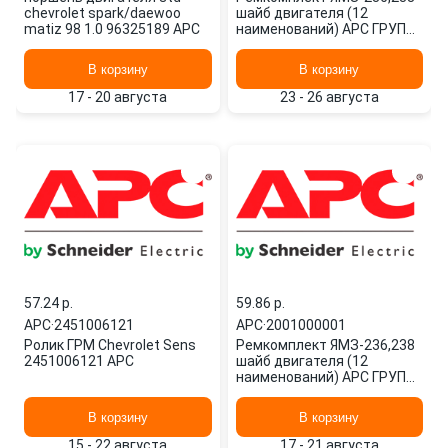
chevrolet spark/daewoo
шайб двигателя (12
matiz 98 1.0 96325189 APC
наименований) АРС ГРУП
2001000001 APC
В корзину
В корзину
17 - 20 августа
23 - 26 августа
57.24 p.
59.86 p.
APC
·
2451006121
APC
·
2001000001
Ролик ГРМ Chevrolet Sens
Ремкомплект ЯМЗ-236,238
2451006121 APC
шайб двигателя (12
наименований) АРС ГРУП
2001000001 APC
В корзину
В корзину
15 - 22 августа
17 - 21 августа