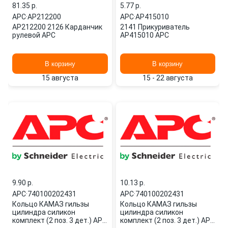
81.35 p.
5.77 p.
APC
·
AP212200
APC
·
AP415010
AP212200 2126 Карданчик
2141 Прикуриватель
рулевой APC
AP415010 APC
В корзину
В корзину
15 августа
15 - 22 августа
9.90 p.
10.13 p.
APC
·
740100202431
APC
·
740100202431
Кольцо КАМАЗ гильзы
Кольцо КАМАЗ гильзы
цилиндра силикон
цилиндра силикон
комплект (2 поз. 3 дет.) АРС
комплект (2 поз. 3 дет.) АРС