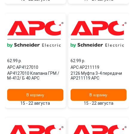
62.99 p.
62.99 p.
APC
·
AP4127010
APC
·
AP211119
AP4127010 Клапана ГРМ /
2126 Муфта 3-4 передачи
М-412/ Б 40 APC
AP211119 APC
В корзину
В корзину
15 - 22 августа
15 - 22 августа