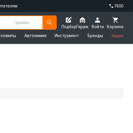
упателям
7600
Пример
Подбор
Гараж
Войти
Корзина
толампы
Автохимия
Инструмент
Бренды
Акции