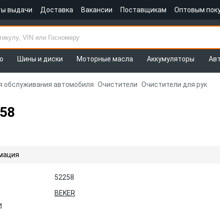
ты выдачи
Доставка
Вакансии
Поставщикам
Оптовым пок
о
Шины и диски
Моторные масла
Аккумуляторы
Ав
я обслуживания автомобиля
Очистители
Очистители для рук
258
мация
52258
BEKER
и