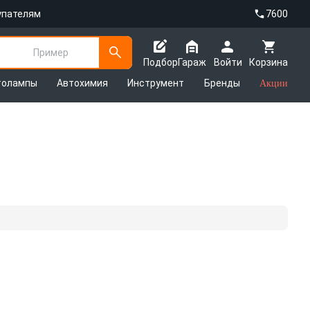
упателям
7600
Пример
Подбор
Гараж
Войти
Корзина
толампы
Автохимия
Инструмент
Бренды
Акции