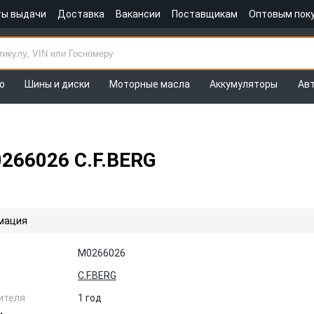
ты выдачи
Доставка
Вакансии
Поставщикам
Оптовым пок
о
Шины и диски
Моторные масла
Аккумуляторы
Ав
266026 C.F.BERG
мация
M0266026
C.F.BERG
ителя
1 год