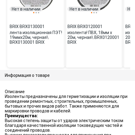
Нет в наличии
Нет в наличии
Нет
BRIX
·
BRX0130001
BRIX
·
BRX0120001
BRIX
лента изоляционная ПЭТ!
изолента! ПВХ, 18мм х
изол
19ммx20м, черная\
20м, черная\ BRX0120001
20м,
BRX0130001 BRIX
BRIX
BRIX
Информация о товаре
Описание
Изоленты предназначены для герметизации и изоляции при
проведении ремонтных, строительных, промышленных,
бытовых и прочих видов работ. Также применяются для
маркировки проводов и кабелей.
Преимущества:
Высокая степень защиты от ударов электрическим током
благодаря качественной изоляции токоведущих частей и
соединений проводов.