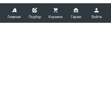
Главная
Подбор
Корзина
Гараж
Войти
ARMTEK
О Компании
Покупателям
Контакты
Как сделать заказ
Партнерам
Новости
Доставка
Поставщикам
Каталоги
Вакансии
Способы оплаты
Арендодателям
Легковые запчасти