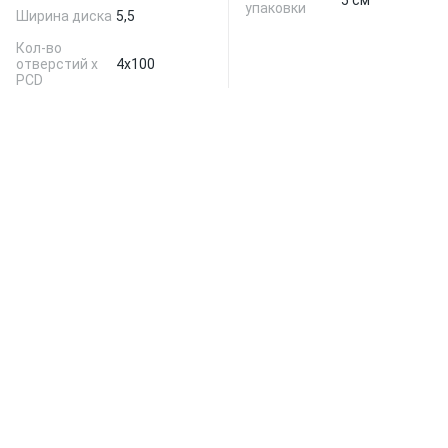
5 см
упаковки
Ширина диска
5,5
Кол-во
отверстий х
4x100
PCD