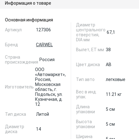
Информация о товаре
Основная информация
Диаметр
Артикул
127306
центрального
67,1
отверстия,
DIA мм
Бренд
CARWEL
Вылет, ЕТ мм
38
Страна
Россия
происхождения
Цвет диска
AB
ООО
«Автомаркет»,
Россия,
Тип авто
легковые
Московская
Изготовитель
область, г.
Вес в инд.
Подольск, ул.
11.21 кг
упак.
Кузнечная, д.
12
Длина
5 см
упаковки
Тип диска
Литой
Высота
5 см
Диаметр
упаковки
14
диска
Ширина