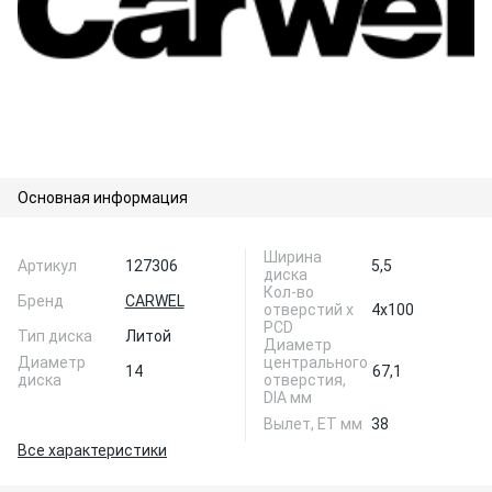
Основная информация
Ширина
Артикул
127306
5,5
диска
Кол-во
Бренд
CARWEL
отверстий х
4x100
PCD
Тип диска
Литой
Диаметр
Диаметр
центрального
14
67,1
диска
отверстия,
DIA мм
Вылет, ЕТ мм
38
Все характеристики