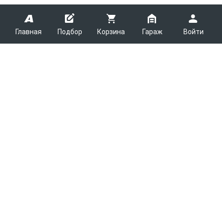
Главная
Подбор
Корзина
Гараж
Войти
ARMTEK
О Компании
Покупателям
Контакты
Как сделать заказ
Партнерам
Новости
Доставка
Поставщикам
Каталоги
Вакансии
Способы оплаты
Арендодателям
Легковые запчасти