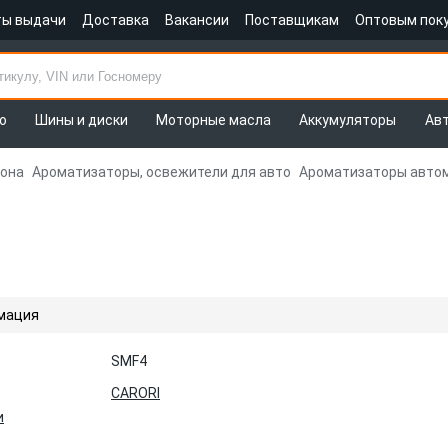
ты выдачи
Доставка
Вакансии
Поставщикам
Оптовым пок
о
Шины и диски
Моторные масла
Аккумуляторы
Ав
лона
Ароматизаторы, освежители для авто
Ароматизаторы авто
мация
SMF4
CARORI
и