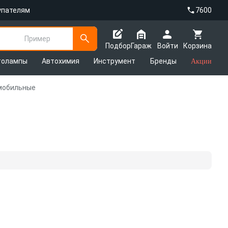
упателям
7600
Пример
Подбор
Гараж
Войти
Корзина
толампы
Автохимия
Инструмент
Бренды
Акции
мобильные