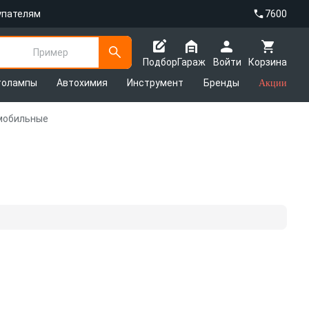
упателям
7600
Пример
Подбор
Гараж
Войти
Корзина
толампы
Автохимия
Инструмент
Бренды
Акции
мобильные