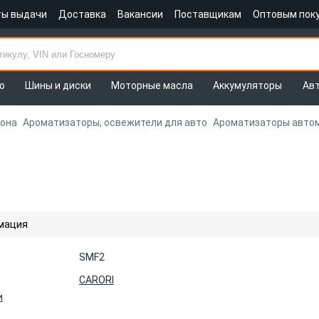
ты выдачи
Доставка
Вакансии
Поставщикам
Оптовым пок
о
Шины и диски
Моторные масла
Аккумуляторы
Ав
лона
Ароматизаторы, освежители для авто
Ароматизаторы авто
мация
SMF2
CARORI
и