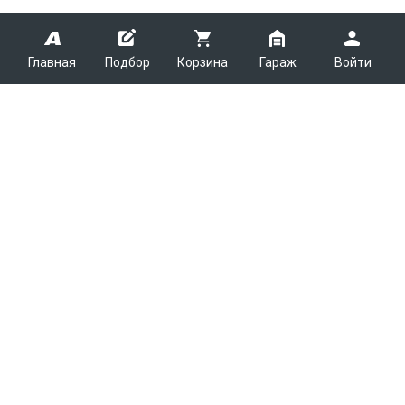
Главная
Подбор
Корзина
Гараж
Войти
ARMTEK
О Компании
Покупателям
Контакты
Как сделать заказ
Партнерам
Новости
Доставка
Поставщикам
Каталоги
Вакансии
Способы оплаты
Арендодателям
Легковые запчасти