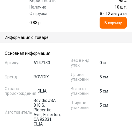
95%
Вероятность
Наличие
10 шт.
8 - 12 августа
Отгрузка
0.83 p.
В корзину
Информация о товаре
Основная информация
Вес в инд.
Артикул
6147130
0 кг
упак.
Длина
Бренд
BOVIDIX
5 см
упаковки
Страна
Высота
США
5 см
происхождения
упаковки
Bovidix USA,
Ширина
810 S.
5 см
упаковки
Placentia
Изготовитель
Ave., Fullerton,
CA 92831,
США