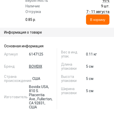
95%
Вероятность
Наличие
9 шт.
7 - 11 августа
Отгрузка
0.85 p.
В корзину
Информация о товаре
Основная информация
Вес в инд.
Артикул
6147125
0.11 кг
упак.
Длина
Бренд
BOVIDIX
5 см
упаковки
Страна
Высота
США
5 см
происхождения
упаковки
Bovidix USA,
Ширина
810 S.
5 см
упаковки
Placentia
Изготовитель
Ave., Fullerton,
CA 92831,
США