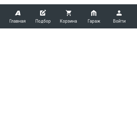
Главная
Подбор
Корзина
Гараж
Войти
ARMTEK
О Компании
Покупателям
Контакты
Как сделать заказ
Партнерам
Новости
Доставка
Поставщикам
Каталоги
Вакансии
Способы оплаты
Арендодателям
Легковые запчасти