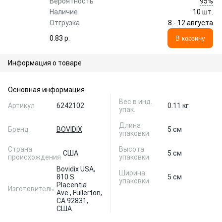
95%
Вероятность
Наличие
10 шт.
8 - 12 августа
Отгрузка
0.83 p.
В корзину
Информация о товаре
Основная информация
Вес в инд.
Артикул
6242102
0.11 кг
упак.
Длина
Бренд
BOVIDIX
5 см
упаковки
Страна
Высота
США
5 см
происхождения
упаковки
Bovidix USA,
Ширина
810 S.
5 см
упаковки
Placentia
Изготовитель
Ave., Fullerton,
CA 92831,
США