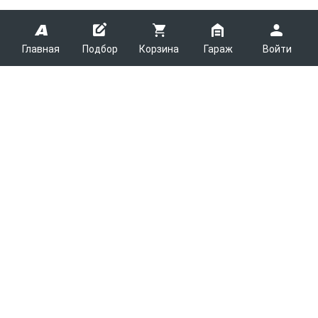
Главная
Подбор
Корзина
Гараж
Войти
ARMTEK
О Компании
Покупателям
Контакты
Как сделать заказ
Партнерам
Новости
Доставка
Поставщикам
Каталоги
Вакансии
Способы оплаты
Арендодателям
Легковые запчасти