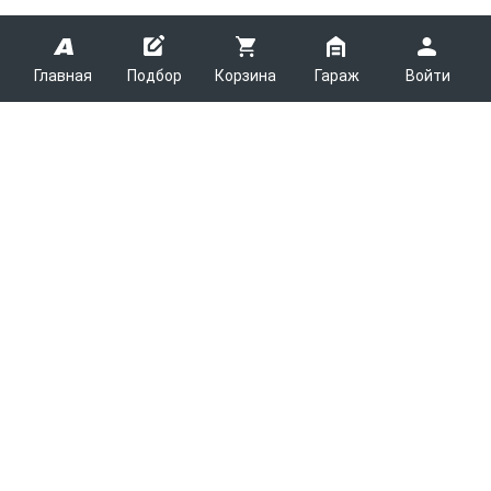
Главная
Подбор
Корзина
Гараж
Войти
ARMTEK
О Компании
Покупателям
Контакты
Как сделать заказ
Партнерам
Новости
Доставка
Поставщикам
Каталоги
Вакансии
Способы оплаты
Арендодателям
Легковые запчасти