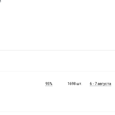
и
95%
6 - 7 августа
1698
шт.