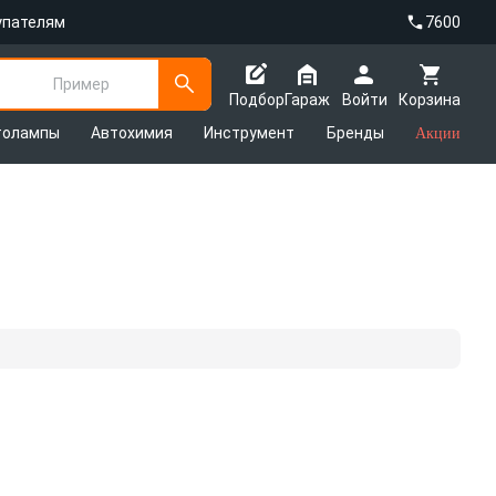
упателям
7600
Пример
Подбор
Гараж
Войти
Корзина
толампы
Автохимия
Инструмент
Бренды
Акции