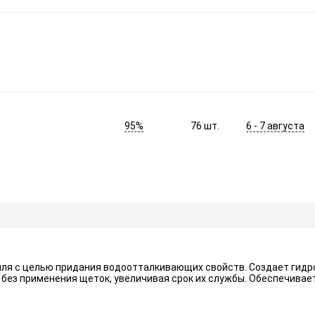
95%
6 - 7 августа
76
шт.
ля с целью придания водоотталкивающих свойств. Создает гидро
 без применения щеток, увеличивая срок их службы. Обеспечива