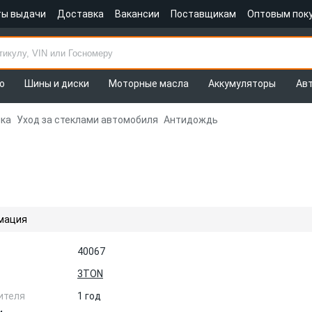
ты выдачи
Доставка
Вакансии
Поставщикам
Оптовым пок
о
Шины и диски
Моторные масла
Аккумуляторы
Ав
ка
Уход за стеклами автомобиля
Антидождь
мация
40067
3TON
ителя
1 год