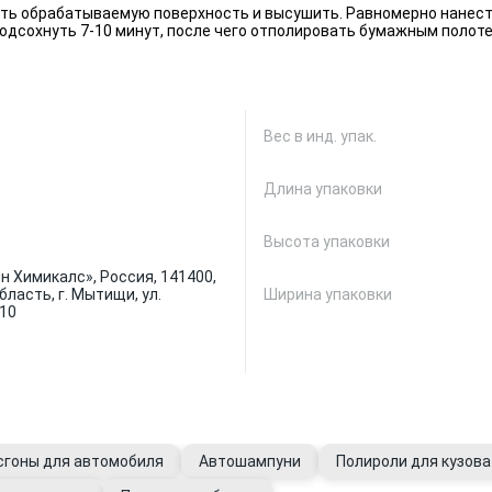
ить обрабатываемую поверхность и высушить. Равномерно нанес
одсохнуть 7-10 минут, после чего отполировать бумажным полоте
Вес в инд. упак.
Длина упаковки
Высота упаковки
 Химикалс», Россия, 141400,
ласть, г. Мытищи, ул.
Ширина упаковки
 10
осгоны для автомобиля
Автошампуни
Полироли для кузова