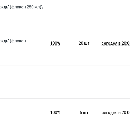
ождь' (флакон 250 мл)\
ождь' (флакон
100%
сегодня в 20:0
20
шт.
100%
сегодня в 20:0
5
шт.