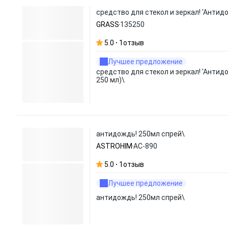
средство для стекол и зеркал! 'Антид
GRASS
135250
5.0
1
отзыв
Лучшее предложение
средство для стекол и зеркал! 'Антид
250 мл)\
антидождь! 250мл спрей\
ASTROHIM
АС-890
5.0
1
отзыв
Лучшее предложение
антидождь! 250мл спрей\