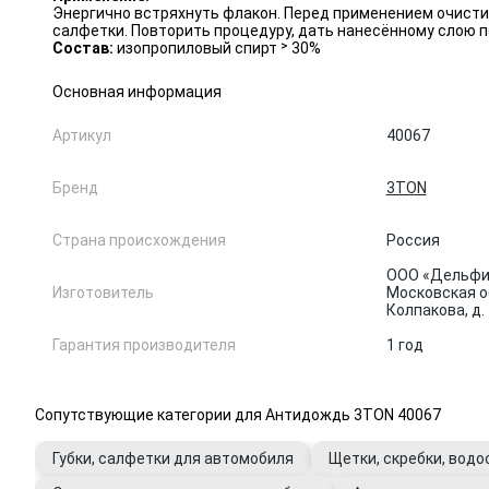
Энергично встряхнуть флакон. Перед применением очист
салфетки. Повторить процедуру, дать нанесённому слою п
Состав:
изопропиловый спирт ˃ 30%
Основная информация
Артикул
40067
Бренд
3TON
Страна происхождения
Россия
ООО «Дельфин
Изготовитель
Московская об
Колпакова, д.
Гарантия производителя
1 год
Сопутствующие категории для Антидождь 3TON 40067
Губки, салфетки для автомобиля
Щетки, скребки, вод