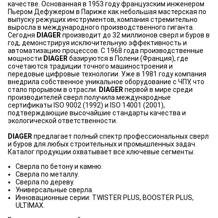
качестве. Основанная в 1953 году французским инженером
Пьером Дефужером в Париже как небольшая мастерская по
выпуску режущих инструментов, компания стремительно
выросла в международного производственного гиганта.
Сегодня
DIAGER
производит до 32 миллионов сверл и буров в
год, демонстрируя исключительную эффективность и
автоматизацию процессов. С 1968 года производственные
мощности
DIAGER
базируются в Полени (Франция), где
сочетаются традиции точного машиностроения и
передовые цифровые технологии. Уже в 1981 году компания
внедрила собственное уникальное оборудование с ЧПУ, что
стало прорывом в отрасли.
DIAGER
первой в мире среди
производителей сверл получила международные
сертификаты ISO 9002 (1992) и ISO 14001 (2001),
подтверждающие высочайшие стандарты качества и
экологической ответственности.
DIAGER
предлагает полный спектр профессиональных сверл
и буров для любых строительных и промышленных задач.
Каталог продукции охватывает все ключевые сегменты:
Сверла по бетону и камню.
Сверла по металлу.
Сверла по дереву.
Универсальные сверла.
Инновационные серии: TWISTER PLUS, BOOSTER PLUS,
ULTIMAX.