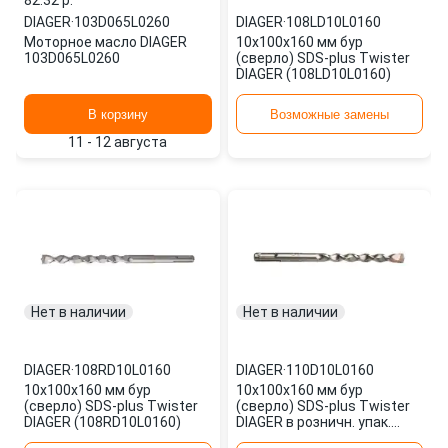
82.32 p.
DIAGER
·
103D065L0260
DIAGER
·
108LD10L0160
Моторное масло DIAGER
10х100х160 мм бур
103D065L0260
(сверло) SDS-plus Twister
DIAGER (108LD10L0160)
В корзину
Возможные замены
11 - 12 августа
Нет в наличии
Нет в наличии
DIAGER
·
108RD10L0160
DIAGER
·
110D10L0160
10х100х160 мм бур
10х100х160 мм бур
(сверло) SDS-plus Twister
(сверло) SDS-plus Twister
DIAGER (108RD10L0160)
DIAGER в розничн. упак.
(110D10L0160)