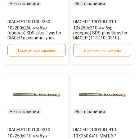
Нет в наличии
Нет в наличии
DIAGER
·
110D10L0260
DIAGER
·
113D10L0310
10х200х260 мм бур
10х250х310 мм бур
(сверло) SDS-plus Twister
(сверло) SDS-plus Booster
DIAGER в розничн. упак.
DIAGER (113D10L0310)
(110D10L0260)
Возможные замены
Возможные замены
Нет в наличии
Нет в наличии
DIAGER
·
110D10L0310
DIAGER
·
110D10L0410
10х250х310 мм бур
10Х350Х410 ММ БУР