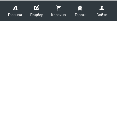
Главная
Подбор
Корзина
Гараж
Войти
ARMTEK
О Компании
Покупателям
Контакты
Как сделать заказ
Партнерам
Новости
Доставка
Поставщикам
Каталоги
Вакансии
Способы оплаты
Арендодателям
Легковые запчасти
7600
Благотворительность