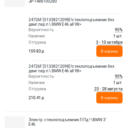
JP
1488100280
24726F [51338212098] !стеклоподъемник без
двиг.пер.п.\ BMW E46 all 98>
95%
Вероятность
Наличие
1 шт.
3 - 10 октября
Отгрузка
159.83 p.
В корзину
24726F [51338212098] !стеклоподъемник без
двиг.пер.п.\ BMW E46 all 98>
95%
Вероятность
Наличие
1 шт.
23 - 28 августа
Отгрузка
210.41 p.
В корзину
Электр. стеклоподъемник П Пд ! \BMW 3'
E46