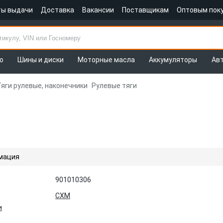
ты выдачи
Доставка
Вакансии
Поставщикам
Оптовым пок
о
Шины и диски
Моторные масла
Аккумуляторы
Ав
Тяги рулевые, наконечники
Рулевые тяги
мация
901010306
CXM
и