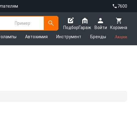
упателям
7600
Пример
Подбор
Гараж
Войти
Корзина
толампы
Автохимия
Инструмент
Бренды
Акции