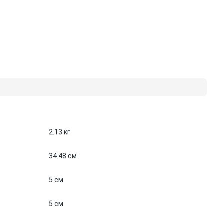
2.13 кг
34.48 см
5 см
5 см