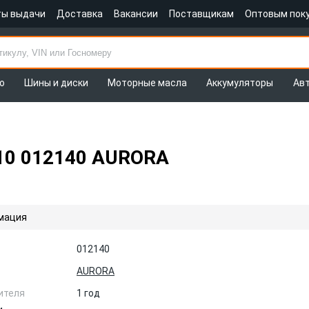
ты выдачи
Доставка
Вакансии
Поставщикам
Оптовым пок
о
Шины и диски
Моторные масла
Аккумуляторы
Ав
10 012140 AURORA
мация
012140
AURORA
ителя
1 год