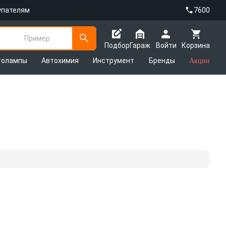
упателям
7600
Пример
Подбор
Гараж
Войти
Корзина
толампы
Автохимия
Инструмент
Бренды
Акции