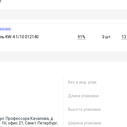
и
жение
91%
13
ь KW-4 1/10 012140
3
шт.
Вес в инд. упак.
Длина упаковки
Высота упаковки
ул. Профессора Качалова, д.
м. 1Н, офис 21, Санкт-Петербург,
Ширина упаковки