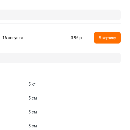
 - 16 августа
3.96 p.
В корзину
5 кг
5 см
5 см
5 см