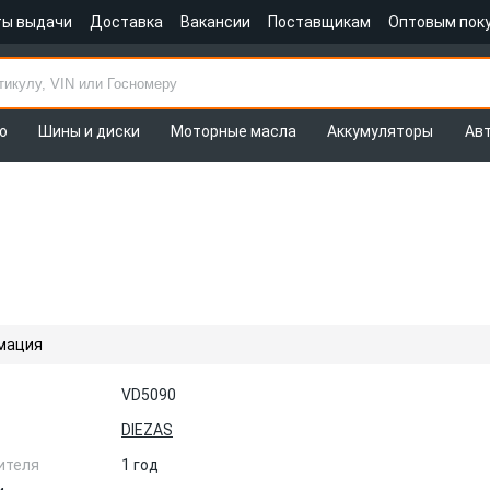
ты выдачи
Доставка
Вакансии
Поставщикам
Оптовым пок
о
Шины и диски
Моторные масла
Аккумуляторы
Ав
мация
VD5090
DIEZAS
ителя
1 год