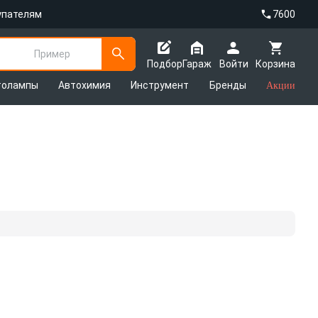
упателям
7600
Пример
Подбор
Гараж
Войти
Корзина
толампы
Автохимия
Инструмент
Бренды
Акции