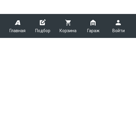
Главная
Подбор
Корзина
Гараж
Войти
ARMTEK
О Компании
Покупателям
Контакты
Как сделать заказ
Партнерам
Новости
Доставка
Поставщикам
Каталоги