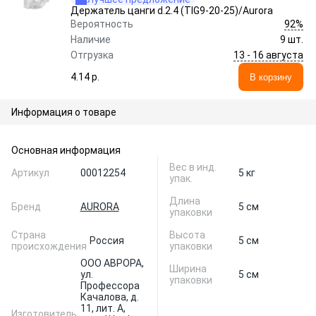
Держатель цанги d.2.4 (TIG9-20-25)/Aurora
92%
Вероятность
Наличие
9 шт.
13 - 16 августа
Отгрузка
4.14 p.
В корзину
Информация о товаре
Основная информация
Вес в инд.
Артикул
00012254
5 кг
упак.
Длина
Бренд
AURORA
5 см
упаковки
Страна
Высота
Россия
5 см
происхождения
упаковки
ООО АВРОРА,
Ширина
ул.
5 см
упаковки
Профессора
Качалова, д.
11, лит. А,
Изготовитель