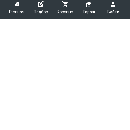
Главная
Подбор
Корзина
Гараж
Войти
ARMTEK
О Компании
Покупателям
Контакты
Как сделать заказ
Партнерам
Новости
Доставка
Поставщикам
Каталоги
Вакансии
Способы оплаты
Арендодателям
Легковые запчасти
7600
Благотворительность
Возврат
Услуги логистики