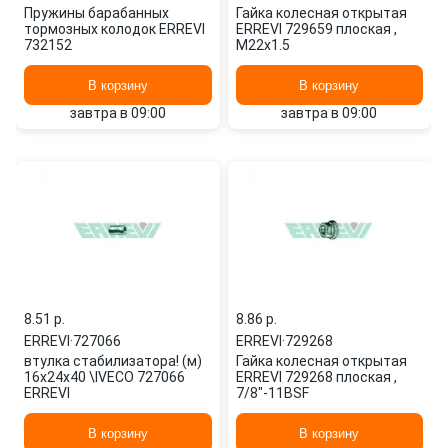
Пружины барабанных
Гайка колесная открытая
тормозных колодок ERREVI
ERREVI 729659 плоская ,
732152
M22x1.5
В корзину
В корзину
завтра в 09:00
завтра в 09:00
8.51 p.
8.86 p.
ERREVI
·
727066
ERREVI
·
729268
втулка стабилизатора! (м)
Гайка колесная открытая
16x24x40 \IVECO 727066
ERREVI 729268 плоская ,
ERREVI
7/8"-11BSF
В корзину
В корзину