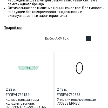
необходимых деталей для ремонта ключевых систем в
рамках одного бренда.
Оптимальное соотношение цены и качества: Доступность
продукции без компромиссов в надежности и
эксплуатационных характеристиках.
Подробнее
Выбор ARMTEK
2.22 p.
2.48 p.
ERREVI
·
732184
ERREVI
·
730853
кольцо пальца торм
Уплотнительное кольцо
колодки !стопорн.
730853 ERREVI
32.5x33x10 \BPW ECO H/R