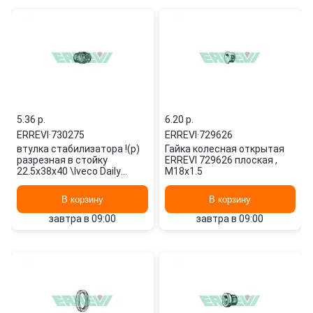
5.36 p.
6.20 p.
ERREVI
·
730275
ERREVI
·
729626
втулка стабилизатора !(р)
Гайка колесная открытая
разрезная в стойку
ERREVI 729626 плоская ,
22.5x38x40 \Iveco Daily
M18x1.5
45/49-10 730275 ERREVI
В корзину
В корзину
завтра в 09:00
завтра в 09:00