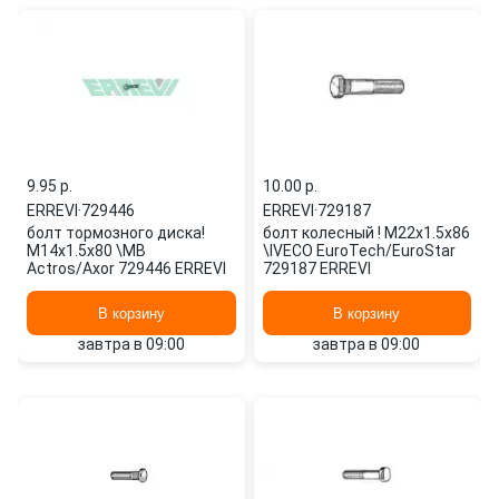
9.95 p.
10.00 p.
ERREVI
·
729446
ERREVI
·
729187
болт тормозного диска!
болт колесный ! M22x1.5x86
M14x1.5x80 \MB
\IVECO EuroTech/EuroStar
Actros/Axor 729446 ERREVI
729187 ERREVI
В корзину
В корзину
завтра в 09:00
завтра в 09:00