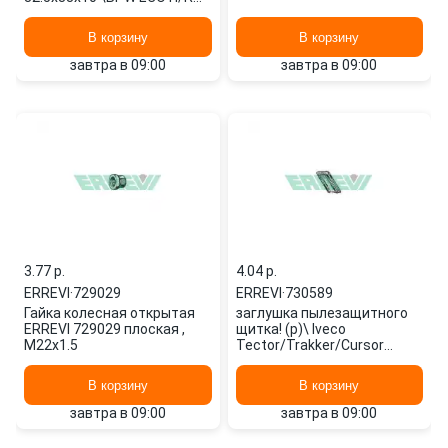
SN42..,KH/KR SN36.. (3/95-)
732184 ERREVI
В корзину
В корзину
завтра в 09:00
завтра в 09:00
3.77 p.
4.04 p.
ERREVI
·
729029
ERREVI
·
730589
Гайка колесная открытая
заглушка пылезащитного
ERREVI 729029 плоская ,
щитка! (р)\ Iveco
M22x1.5
Tector/Trakker/Cursor
730589 ERREVI
В корзину
В корзину
завтра в 09:00
завтра в 09:00