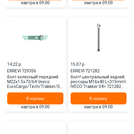
завтра в 09:00
завтра в 09:00
14.22 p.
15.07 p.
ERREVI
·
729356
ERREVI
·
721282
болт колесный! передний
болт! центральный задней
M22x1.5x73/64 \Iveco
рессоры M16x40 L=315mm\
EuroCargo/Tech/Trakker/Stralis
IVECO Trakker 04> 721282
729356 ERREVI
ERREVI
В корзину
В корзину
завтра в 09:00
завтра в 09:00