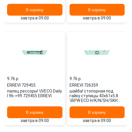
В корзину
В корзину
завтра в 09:00
завтра в 09:00
9.76 p.
9.76 p.
ERREVI
·
729455
ERREVI
·
726359
палец рессоры! \IVECO Daily
шайба! стопорная под
I 96->99 729455 ERREVI
гайку ступицы 43x61x5.8
\BPW ECO H/K/N/SH/SKH
(6.5-9т) 726359 ERREVI
В корзину
В корзину
завтра в 09:00
завтра в 09:00