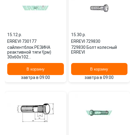
15.12 p.
15.30 p.
ERREVI
·
730177
ERREVI
·
729830
сайлентблок РЕЗИНА
729830 Болт колесный
реактивной тяги !(рм)
ERREVI
30x60x102
\BPW,Kassbohrer,Gigant
730177 ERREVI
В корзину
В корзину
завтра в 09:00
завтра в 09:00