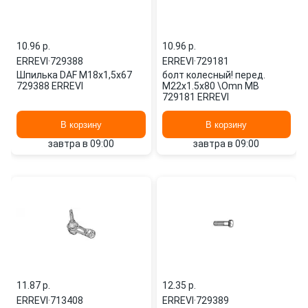
10.96 p.
10.96 p.
ERREVI
·
729388
ERREVI
·
729181
Шпилька DAF М18х1,5х67
болт колесный! перед.
729388 ERREVI
M22x1.5x80 \Omn MB
729181 ERREVI
В корзину
В корзину
завтра в 09:00
завтра в 09:00
11.87 p.
12.35 p.
ERREVI
·
713408
ERREVI
·
729389