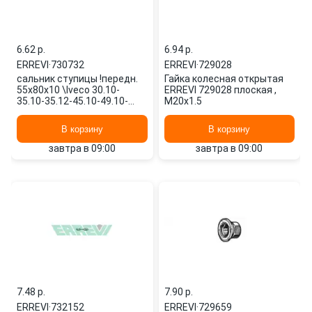
6.62 p.
6.94 p.
ERREVI
·
730732
ERREVI
·
729028
сальник ступицы !передн.
Гайка колесная открытая
55x80x10 \Iveco 30.10-
ERREVI 729028 плоская ,
35.10-35.12-45.10-49.10-
M20x1.5
49.12 730732 ERREVI
В корзину
В корзину
завтра в 09:00
завтра в 09:00
7.48 p.
7.90 p.
ERREVI
·
732152
ERREVI
·
729659