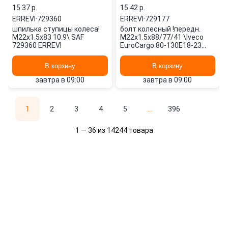
15.37 p.
15.42 p.
ERREVI
·
729360
ERREVI
·
729177
шпилька ступицы колеса!
болт колесный !передн.
M22x1.5x83 10.9\ SAF
M22x1.5x88/77/41 \Iveco
729360 ERREVI
EuroCargo 80-130E18-23
729177 ERREVI
В корзину
В корзину
завтра в 09:00
завтра в 09:00
1
2
3
4
5
...
396
1 — 36 из 14244 товара