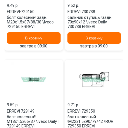
9.49 p.
9.52 p.
ERREVI
·
729150
ERREVI
·
730738
болт колесный! задн.
сальник ступицы !задн.
M20x1.5x87/88/38 \Iveco
70x90x12 \Iveco Daily
729150 ERREVI
730738 ERREVI
В корзину
В корзину
завтра в 09:00
завтра в 09:00
9.59 p.
9.71 p.
ERREVI
·
729149
ERREVI
·
729350
болт колесный!
болт колесный
M18x1.5x66/37 \Iveco Daily I
!M22x1.5x90/79/42 \ROR
729149 ERREVI
729350 ERREVI