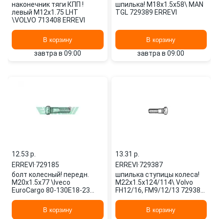
наконечник тяги КПП !
шпилька! M18x1.5x58\ MAN
левый M12x1.75 LHT
TGL 729389 ERREVI
\VOLVO 713408 ERREVI
В корзину
В корзину
завтра в 09:00
завтра в 09:00
12.53 p.
13.31 p.
ERREVI
·
729185
ERREVI
·
729387
болт колесный! передн.
шпилька ступицы колеса!
M20x1.5x77 \Iveco
M22x1.5x124/114\ Volvo
EuroCargo 80-130E18-23
FH12/16, FM9/12/13 729387
729185 ERREVI
ERREVI
В корзину
В корзину