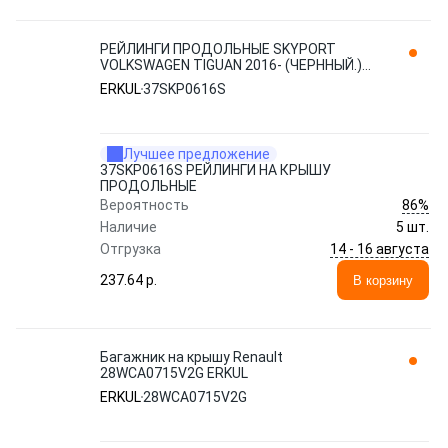
РЕЙЛИНГИ ПРОДОЛЬНЫЕ SKYPORT
VOLKSWAGEN TIGUAN 2016- (ЧЕРННЫЙ.)
37SKP0616S ERKUL
ERKUL
37SKP0616S
Лучшее предложение
37SKP0616S РЕЙЛИНГИ НА КРЫШУ
ПРОДОЛЬНЫЕ
86%
Вероятность
Наличие
5 шт.
14 - 16 августа
Отгрузка
237.64 p.
В корзину
Багажник на крышу Renault
28WCA0715V2G ERKUL
ERKUL
28WCA0715V2G