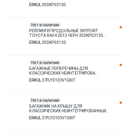
(10210130/051119/0008993/1
ERKUL
35SKP0313G
Нет в наличии
РЕЙЛИНГИ ПРОДОЛЬНЫЕ SKYPORT
TOYOTA RAV4 2013 ЧЕРН 35SKP0313S
ERKUL
ERKUL
35SKP0313S
Нет в наличии
БАГАЖНЫЕ ПОПЕРЕЧИНЫ ДЛЯ
КЛАССИЧЕСКИХ НЕИНТЕГРИРОВА
37FLY0103V1GKIT ERKUL
ERKUL
37FLY0103V1GKIT
Нет в наличии
БАГАЖНИК НА КРЫШУ ДЛЯ
КЛАССИЧЕСКИХ НЕИНТЕГРИРОВАННЫХ
РЕЙЛИНГОВ FLYBAR (БЕЗ ЗАМКА, БЕЗ
ERKUL
37FLY0103V1SKIT
РЕГУЛИРОВКИ ДЛ 37FLY0103V1SKIT
ERKUL