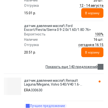
Наличие
20 шт.
12 - 14 августа
Отгрузка
15.01 p.
В корзину
датчик давления масла!\ Ford
Escort/Fiesta/Sierra 0.9-2.0i/1.6D/1.8D 76>
100%
Вероятность
Наличие
16 шт.
сегодня в 16:15
Отгрузка
20.51 p.
В корзину
Показать еще 140 предложений
датчик давления масла!\ Renault
Laguna/Megane, Volvo S40/V40 1.6-
2.0i/1.9-2.5DCi 99> 330630 ERA
ERA
330630
Лучшее предложение