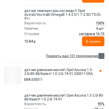
датчик температуры охл.жидк.!\ Opel
AstraG/VectraB/OmegaB 1.4-2.5/1.7-2.3D/TD/Di
91>
100%
Вероятность
Наличие
6 шт.
сегодня в 16:15
Отгрузка
15.84 p.
В корзину
Показать еще 101 предложение
датчик давления масла!\ Opel Ascona 1.3-
2.0i 80-88/Kadett 1.0-2.0i 74-91 330011 ERA
ERA
330011
датчик давления масла!\ Opel Ascona 1.3-2.0i 80-
88/Kadett 1.0-2.0i 74-91
95%
Вероятность