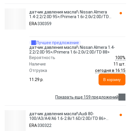
датчик давления масла!\ Nissan Almera
1.4-2.2/2.0D 95>/Primera 1.6i-2.0i/2.0D/TD
88> 330359
ERA
330359
Лучшее предложение
датчик давления масла!\ Nissan Almera 1.4-
2.2/2.0D 95>/Primera 1.6i-2.0i/2.0D/TD 88>
100%
Вероятность
Наличие
11 шт.
сегодня в 16:15
Отгрузка
11.29 p.
В корзину
Показать еще 159 предложений
датчик давления масла!\Audi 80-
100/A3/A4/A6 1.6-2.8i/1.6D/2.0D/TD 86>
330322 ERA
ERA
330322