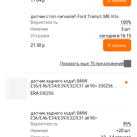
17.04 p.
В корзину
датчик стоп-сигнала!\ Ford Transit, MB Vito
100%
Вероятность
Наличие
3 шт.
сегодня в 16:15
Отгрузка
21.30 p.
В корзину
Показать еще 75 предложений
датчик заднего хода!\ BMW
E36/E46/E34/E39/E32/E31 all 90> 330256
ERA
ERA
330256
датчик заднего хода!\ BMW
E36/E46/E34/E39/E32/E31 all 90>
95%
Вероятность
Наличие
>20 шт.