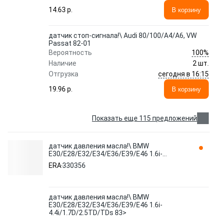
14.63 p.
В корзину
датчик стоп-сигнала!\ Audi 80/100/A4/A6, VW
Passat 82-01
100%
Вероятность
Наличие
2 шт.
сегодня в 16:15
Отгрузка
19.96 p.
В корзину
Показать еще 115 предложений
датчик давления масла!\ BMW
E30/E28/E32/E34/E36/E39/E46 1.6i-
4.4i/1.7D/2.5TD/TDs 83> 330356 ERA
ERA
330356
датчик давления масла!\ BMW
E30/E28/E32/E34/E36/E39/E46 1.6i-
4.4i/1.7D/2.5TD/TDs 83>