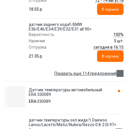
12 - 14 августа
Отгрузка
18.55 p.
В корзину
датчик заднего хода!\ BMW
E36/E46/E34/E39/E32/E31 all 90>
100%
Вероятность
Наличие
5 шт.
сегодня в 16:15
Отгрузка
21.35 p.
В корзину
Показать еще 114 предложений
Датчик температуры автомобильный
ERA 330089
ERA
330089
датчик температуры охл.жидк.!\ Daewoo
Lanos/Lacetti/Matiz/Nubira/Rezzo 0.8-2.0i 97>