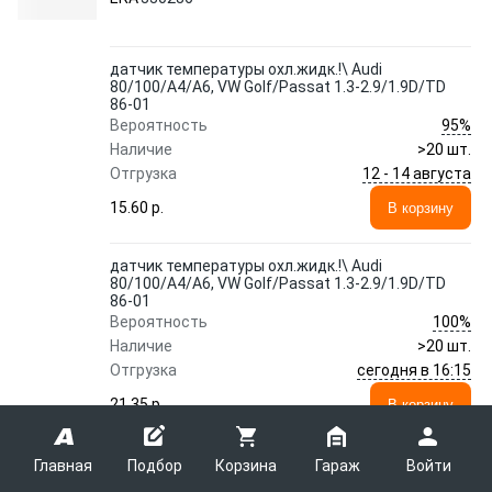
датчик температуры охл.жидк.!\ Audi
80/100/A4/A6, VW Golf/Passat 1.3-2.9/1.9D/TD
86-01
95%
Вероятность
Наличие
>20 шт.
12 - 14 августа
Отгрузка
15.60 p.
В корзину
датчик температуры охл.жидк.!\ Audi
80/100/A4/A6, VW Golf/Passat 1.3-2.9/1.9D/TD
86-01
100%
Вероятность
Наличие
>20 шт.
сегодня в 16:15
Отгрузка
21.35 p.
В корзину
Главная
Подбор
Корзина
Гараж
Войти
Показать еще 169 предложений