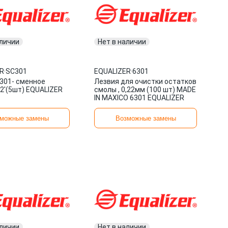
аличии
Нет в наличии
R
·
SC301
EQUALIZER
·
6301
301- сменное
Лезвия для очистки остатков
/2'(5шт) EQUALIZER
смолы , 0,22мм (100 шт) MADE
IN MAXICO 6301 EQUALIZER
можные замены
Возможные замены
аличии
Нет в наличии