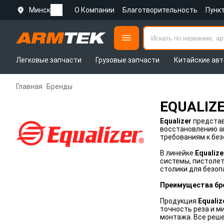
Минск
О Компании
Благотворительность
Пунк
Легковые запчасти
Грузовые запчасти
Китайские авт
Главная
Бренды
EQUALIZ
Equalizer
представ
восстановлению ав
требованиям к без
В линейке
Equalize
системы, пистолет
столики для безоп
Преимущества бре
Продукция
Equaliz
точность реза и м
монтажа. Все реш