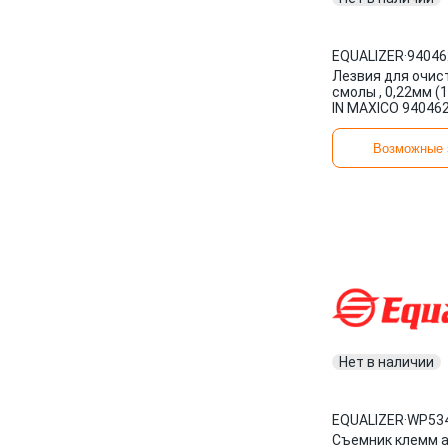
EQUALIZER
·
94046
Лезвия для очис
смолы , 0,22мм (
IN MAXICO 94046
Возможные 
Нет в наличии
EQUALIZER
·
WP53
Съемник клемм а