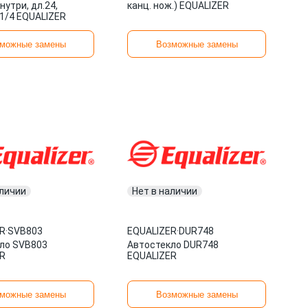
нутри, дл.24,
канц. нож.) EQUALIZER
1/4 EQUALIZER
можные замены
Возможные замены
аличии
Нет в наличии
R
·
SVB803
EQUALIZER
·
DUR748
ло SVB803
Автостекло DUR748
R
EQUALIZER
можные замены
Возможные замены