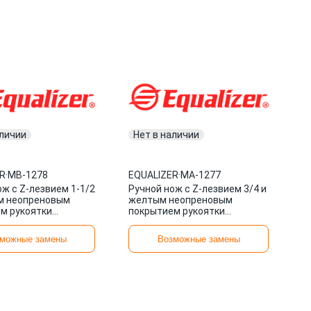
аличии
Нет в наличии
R
·
МВ-1278
EQUALIZER
·
MA-1277
ож с Z-лезвием 1-1/2
Ручной нож с Z-лезвием 3/4 и
м неопреновым
желтым неопреновым
м рукоятки
покрытием рукоятки
R МВ-1278
EQUALIZER MA-1277
можные замены
Возможные замены