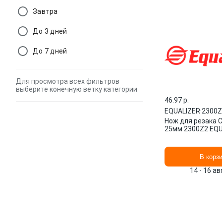
Завтра
До 3 дней
До 7 дней
Для просмотра всех фильтров
выберите конечную ветку категории
46.97 p.
EQUALIZER
·
2300Z
Нож для резака 
25мм 2300Z2 EQ
В корз
14 - 16 а