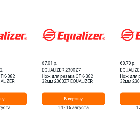
67.01 p.
68.78 p.
2
EQUALIZER
·
2300Z7
EQUALIZE
CTK-382
Нож для резака CTK-382
Нож для 
UALIZER
32мм 2300Z7 EQUALIZER
32мм 230
ину
В корзину
вгуста
14 - 16 августа
1