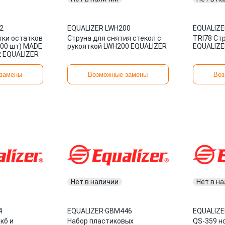
2
EQUALIZER
·
LWH200
EQUALIZE
тки остатков
Струна для снятия стекол с
TRI78 Ст
100 шт) MADE
рукояткой LWH200 EQUALIZER
EQUALIZE
2 EQUALIZER
замены
Возможные замены
Воз
Нет в наличии
Нет в н
4
EQUALIZER
·
GBM446
EQUALIZE
кб и
Набор пластиковых
QS-359 н