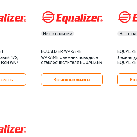
Нет в наличии
Нет в н
ET
EQUALIZER
·
WP-534E
EQUALIZE
звий 1/2,
WP-534E съемник поводков
Лезвия д
ручкой WK7
стеклоочистителя EQUALIZER
EQUALIZE
замены
Возможные замены
Воз