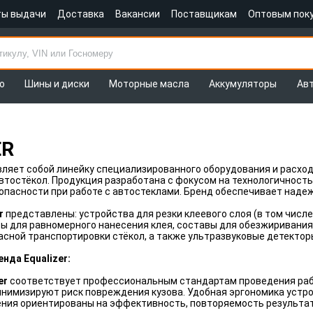
ты выдачи
Доставка
Вакансии
Поставщикам
Оптовым пок
о
Шины и диски
Моторные масла
Аккумуляторы
Ав
ER
ляет собой линейку специализированного оборудования и расход
тостёкол. Продукция разработана с фокусом на технологичност
опасности при работе с автостеклами. Бренд обеспечивает надеж
r
представлены: устройства для резки клеевого слоя (в том числ
ы для равномерного нанесения клея, составы для обезжиривания
асной транспортировки стёкол, а также ультразвуковые детектор
нда Equalizer:
er
соответствует профессиональным стандартам проведения раб
инимизируют риск повреждения кузова. Удобная эргономика устро
ения ориентированы на эффективность, повторяемость результа