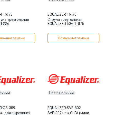
R
·
TRI78
EQUALIZER
·
TRI76
руна треугольная
Струна треугольная
R 22м
EQUALIZER 50м TRI76
можные замены
Возможные замены
аличии
Нет в наличии
R
·
QS-359
EQUALIZER
·
SVE-802
ож для вырезания
SVE-802 нож OLFA (мини.