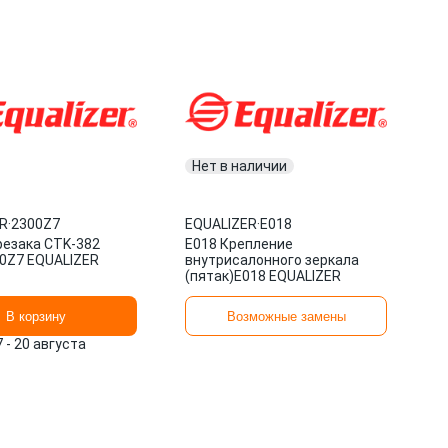
Нет в наличии
R
·
2300Z7
EQUALIZER
·
Е018
резака CTK-382
Е018 Крепление
0Z7 EQUALIZER
внутрисалонного зеркала
(пятак)E018 EQUALIZER
В корзину
Возможные замены
7 - 20 августа