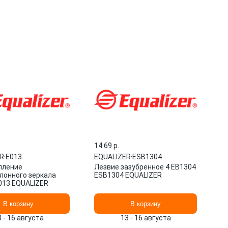
14.69 p.
R
·
Е013
EQUALIZER
·
ESB1304
пление
Лезвие зазубренное 4 ЕВ1304
лонного зеркала
ESB1304 EQUALIZER
Е013 EQUALIZER
В корзину
В корзину
3 - 16 августа
13 - 16 августа