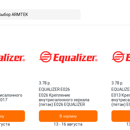
Выбор ARMTEK
3.78 p.
3.78 p.
EQUALIZER
·
Е026
EQUALIZE
исалонного
Е026 Крепление
Е013 Кре
Е017
внутрисалонного зеркала
внутриса
(пятак) Е026 EQUALIZER
(пятак) 
ину
В корзину
вгуста
13 - 16 августа
1