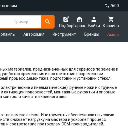
упателям
7600
Пример
Подбор
Гараж
Войти
Корзина
толампы
Автохимия
Инструмент
Бренды
Акции
ных материалов, предназначенных для сервисов по замене и
ь, удобство применения и соответствие современным
ный процесс демонтажа, подготовки и установки стёкол..
е электрические и пневматические), ручные ножи и струнные
 и активации поверхностей, монтажные рукоятки и опорные
ы контроля качества клеевого шва.
от по замене стёкол. Инструменты обеспечивают высокую
йств снижает нагрузку на мастера и ускоряет процесс
тов и соответствие протоколам OEM-производителей.