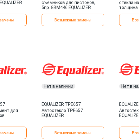
 EQUALIZER
съёмников для пистонов,
стекла из
5пр. GBM446 EQUALIZER
толщина 
замены
Возможные замены
Воз
Нет в наличии
Нет в н
57
EQUALIZER
·
TPE657
EQUALIZE
мент для
Автостекло TPE657
Автостек
ов
EQUALIZER
EQUALIZE
замены
Возможные замены
Воз