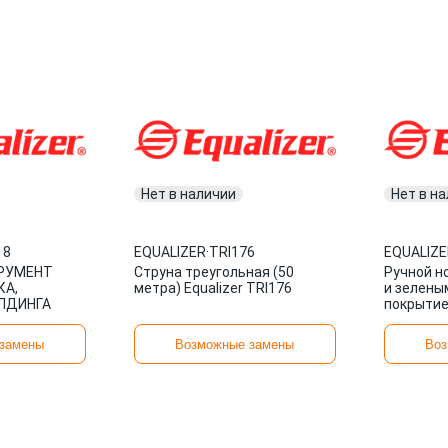
Нет в наличии
Нет в н
18
EQUALIZER
·
TRI176
EQUALIZE
ТРУМЕНТ
Струна треугольная (50
Ручной н
КА,
метра) Equalizer TRI176
и зелены
ЛДИНГА
покрытие
EQUALIZE
замены
Возможные замены
Воз