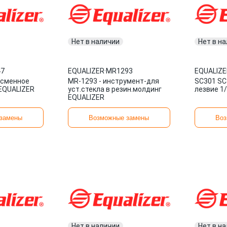
Нет в наличии
Нет в н
47
EQUALIZER
·
MR1293
EQUALIZE
 сменное
MR-1293 - инструмент-для
SC301 SC
 EQUALIZER
уст.стекла в резин.молдинг
лезвие 1
EQUALIZER
замены
Возможные замены
Воз
Нет в наличии
Нет в н