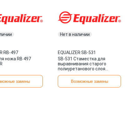
аличии
Нет в наличии
R
·
RB-497
EQUALIZER
·
SB-531
ля ножа RB 497
SB-531 Стаместка для
R
выравнивания старого
полиуретанового слоя
EQUALIZER
можные замены
Возможные замены