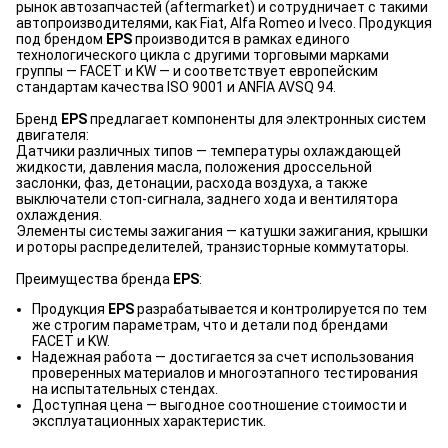
рынок автозапчастей (aftermarket) и сотрудничает с такими
автопроизводителями, как Fiat, Alfa Romeo и Iveco. Продукция
под брендом
EPS
производится в рамках единого
технологического цикла с другими торговыми марками
группы — FACET и KW — и соответствует европейским
стандартам качества ISO 9001 и ANFIA AVSQ 94.
Бренд
EPS
предлагает компоненты для электронных систем
двигателя:
Датчики различных типов — температуры охлаждающей
жидкости, давления масла, положения дроссельной
заслонки, фаз, детонации, расхода воздуха, а также
выключатели стоп-сигнала, заднего хода и вентилятора
охлаждения.
Элементы системы зажигания — катушки зажигания, крышки
и роторы распределителей, транзисторные коммутаторы.
Преимущества бренда
EPS
:
Продукция
EPS
разрабатывается и контролируется по тем
же строгим параметрам, что и детали под брендами
FACET и KW.
Надежная работа — достигается за счет использования
проверенных материалов и многоэтапного тестирования
на испытательных стендах.
Доступная цена — выгодное соотношение стоимости и
эксплуатационных характеристик.