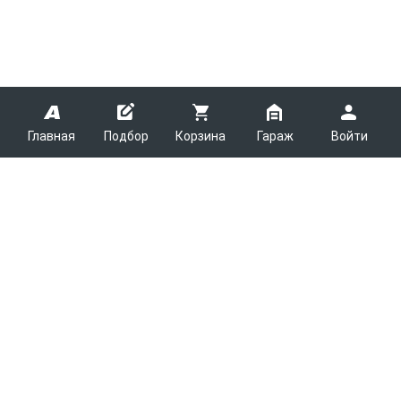
Главная
Подбор
Корзина
Гараж
Войти
ARMTEK
О Компании
Покупателям
Контакты
Как сделать заказ
Партнерам