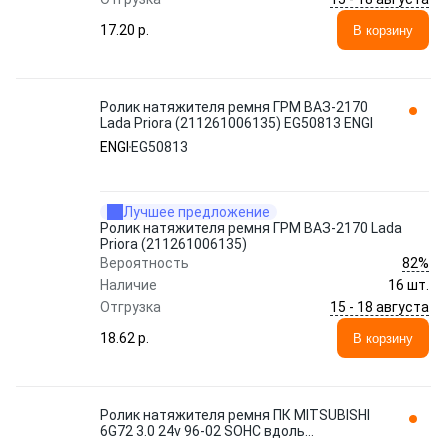
17.20 p.
В корзину
Ролик натяжителя ремня ГРМ ВАЗ-2170
Lada Priora (211261006135) EG50813 ENGI
ENGI
EG50813
Лучшее предложение
Ролик натяжителя ремня ГРМ ВАЗ-2170 Lada
Priora (211261006135)
82%
Вероятность
Наличие
16 шт.
15 - 18 августа
Отгрузка
18.62 p.
В корзину
Ролик натяжителя ремня ПК MITSUBISHI
6G72 3.0 24v 96-02 SOHC вдоль
MITSUBISHI: 6G72, 6G75, 6 EG60015 ENGI