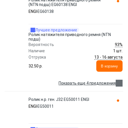
Ролик натяжителя приводного ремня
(NTN подш) EG60138 ENGI
ENGI
EG60138
Лучшее предложение
Ролик натяжителя приводного ремня (NTN
подш)
93%
Вероятность
Наличие
1 шт.
13 - 16 августа
Отгрузка
32.50 p.
В корзину
Показать еще 4 предложения
Ролик н.р. ген. J32 EG50011 ENGI
ENGI
EG50011