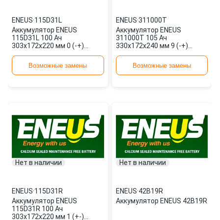
ENEUS
·
115D31L
ENEUS
·
311000T
Аккумулятор ENEUS
Аккумулятор ENEUS
115D31L 100 Ач
311000T 105 Ач
303x172x220 мм 0 (-+)
330x172x240 мм 9 (-+)
обратная
универсальная
Возможные замены
Возможные замены
Нет в наличии
Нет в наличии
ENEUS
·
115D31R
ENEUS
·
42B19R
Аккумулятор ENEUS
Аккумулятор ENEUS 42B19R
115D31R 100 Ач
303x172x220 мм 1 (+-)