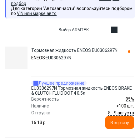
подбор
.
Для категории “Автозапчасти” воспользуйтесь подбором
по
VIN или марке авто
.
Выбор ARMTEK
Тормозная жидкость ENEOS EU0306297N
ENEOS
EU0306297N
Лучшее предложение
EU0306297N Тормозная жидкость ENEOS BRAKE
& CLUTCH FLUID DOT4 0,5л
95%
Вероятность
Наличие
<100 шт.
8 - 9 августа
Отгрузка
16.13 p.
В корзину