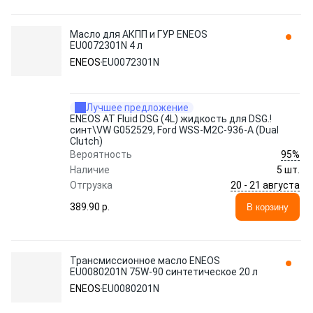
Масло для АКПП и ГУР ENEOS
EU0072301N 4 л
ENEOS
EU0072301N
Лучшее предложение
ENEOS AT Fluid DSG (4L) жидкость для DSG.!
синт\VW G052529, Ford WSS-M2C-936-A (Dual
Clutch)
95%
Вероятность
Наличие
5 шт.
20 - 21 августа
Отгрузка
389.90 p.
В корзину
Трансмиссионное масло ENEOS
EU0080201N 75W-90 синтетическое 20 л
ENEOS
EU0080201N