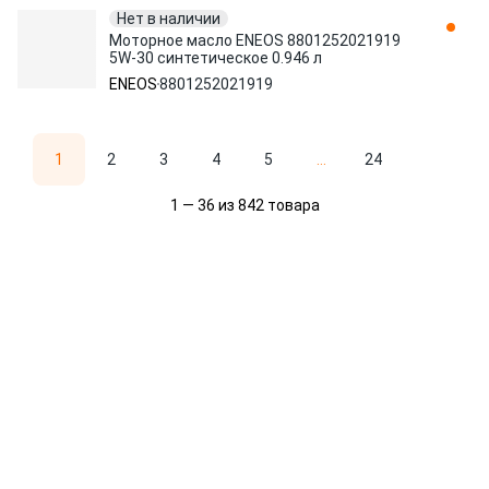
Нет в наличии
Моторное масло ENEOS 8801252021919
5W-30 синтетическое 0.946 л
ENEOS
8801252021919
1
2
3
4
5
...
24
1 — 36 из 842 товара