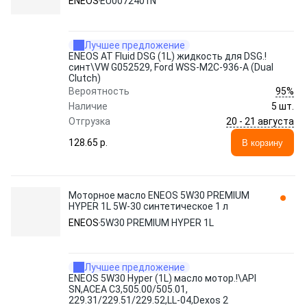
ENEOS
EU0072401N
Лучшее предложение
ENEOS AT Fluid DSG (1L) жидкость для DSG.!
синт\VW G052529, Ford WSS-M2C-936-A (Dual
Clutch)
95%
Вероятность
Наличие
5 шт.
20 - 21 августа
Отгрузка
128.65 p.
В корзину
Моторное масло ENEOS 5W30 PREMIUM
HYPER 1L 5W-30 синтетическое 1 л
ENEOS
5W30 PREMIUM HYPER 1L
Лучшее предложение
ENEOS 5W30 Hyper (1L) масло мотор.!\API
SN,ACEA C3,505.00/505.01,
229.31/229.51/229.52,LL-04,Dexos 2