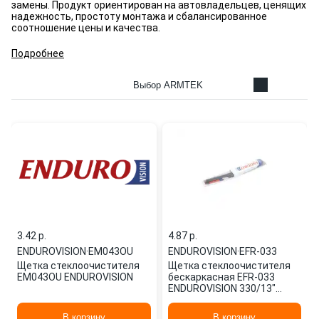
замены. Продукт ориентирован на автовладельцев, ценящих
надежность, простоту монтажа и сбалансированное
соотношение цены и качества.
Подробнее
Выбор ARMTEK
3.42 p.
4.87 p.
ENDUROVISION
·
EM043OU
ENDUROVISION
·
EFR-033
Щетка стеклоочистителя
Щетка стеклоочистителя
EM043OU ENDUROVISION
бескаркасная EFR-033
ENDUROVISION 330/13"
мм/",
В корзину
В корзину