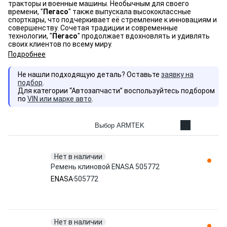
тракторы и военные машины. Необычным для своего
времени, "
Пегасо
" также выпускала высококлассные
спорткары, что подчеркивает её стремление к инновациям и
совершенству. Сочетая традиции и современные
технологии, "
Пегасо
" продолжает вдохновлять и удивлять
своих клиентов по всему миру.
Подробнее
Не нашли подходящую деталь? Оставьте
заявку на
подбор
.
Для категории “Автозапчасти” воспользуйтесь подбором
по
VIN или марке авто
.
Выбор ARMTEK
Нет в наличии
Ремень клиновой ENASA 505772
ENASA
505772
Нет в наличии