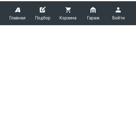
Главная
Подбор
Корзина
Гараж
Войти
ARMTEK
О Компании
Покупателям
Контакты
Как сделать заказ
Партнерам
Новости
Доставка
Поставщикам
Каталоги
Вакансии
Способы оплаты
Арендодателям
Легковые запчасти
7600
Благотворительность