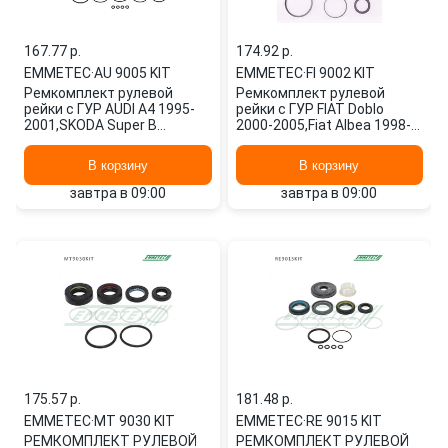
167.77 p.
174.92 p.
EMMETEC
·
AU 9005 KIT
EMMETEC
·
FI 9002 KIT
Ремкомплект рулевой
Ремкомплект рулевой
рейки с ГУР AUDI A4 1995-
рейки с ГУР FIAT Doblo
2001,SKODA Super B
2000-2005,Fiat Albea 1998-
2002-,VW Passat 1996-
TRW FI 9002 KIT EMMETEC
2000,VW Passat AU 9005 KIT
В корзину
В корзину
EMMETEC
завтра в 09:00
завтра в 09:00
175.57 p.
181.48 p.
EMMETEC
·
MT 9030 KIT
EMMETEC
·
RE 9015 KIT
РЕМКОМПЛЕКТ РУЛЕВОЙ
РЕМКОМПЛЕКТ РУЛЕВОЙ