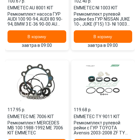
100.67 p.
102.40 p.
EMMETEC
·
AU 8001 KIT
EMMETEC
·
NI 1003 KIT
Ремкомплект насоса ГУР
Ремкомплект рулевой
AUDI 100 90-94, AUDI 80 90-
рейки без ГУР NISSAN JUKE
94, BMW 3 E-36 90-00 AU
10-, JUKE (F15) 13- NI 1003
8001 KIT EMMETEC
KIT EMMETEC
В корзину
В корзину
завтра в 09:00
завтра в 09:00
117.95 p.
119.68 p.
EMMETEC
·
ME 7006 KIT
EMMETEC
·
TY 9011 KIT
Ремкомплект MERCEDES
Ремкомплект рулевой
MB 100 1988-1992 ME 7006
рейки с ГУР TOYOTA
KIT EMMETEC
Avensis 2003-2008 ZF TY
9011 KIT EMMETEC