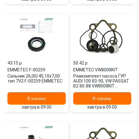
43.15 p.
50.42 p.
EMMETEC
·
F-00259
EMMETEC
·
VW8008KIT
Сальник 26,00/45,10x7,00
Ремкомплект насоса ГУР
тип 7V2 F-00259 EMMETEC
AUDI 100 83-90, VW PASSAT
B2 80-88 VW8008KIT
EMMETEC
В корзину
В корзину
завтра в 09:00
завтра в 09:00