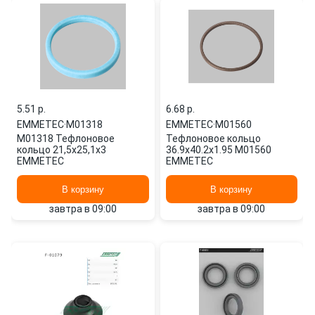
5.51 p.
6.68 p.
EMMETEC
·
M01318
EMMETEC
·
M01560
M01318 Тефлоновое
Тефлоновое кольцо
кольцо 21,5x25,1x3
36.9x40.2x1.95 M01560
EMMETEC
EMMETEC
В корзину
В корзину
завтра в 09:00
завтра в 09:00