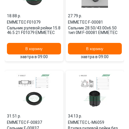
18.88 p.
27.79 p.
EMMETEC
·
F01079
EMMETEC
·
F-00081
Сальник рулевой рейки 15.8
Сальник 28.50/43.00x6.50
46.5 21 F01079 EMMETEC
тип 0M F-00081 EMMETEC
В корзину
В корзину
завтра в 09:00
завтра в 09:00
31.51 p.
34.13 p.
EMMETEC
·
F-00837
EMMETEC
·
L-M6059
Сальник F-00837
Втулка рулевой рейки без