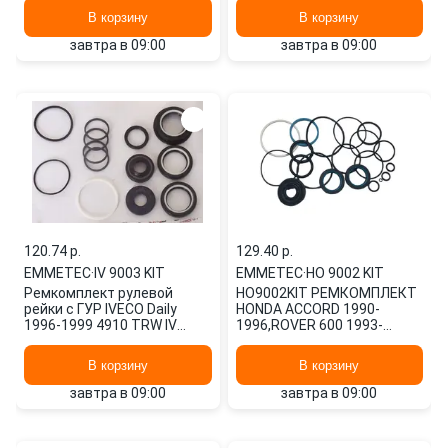
В корзину
В корзину
завтра в 09:00
завтра в 09:00
120.74 p.
129.40 p.
EMMETEC
·
IV 9003 KIT
EMMETEC
·
HO 9002 KIT
Ремкомплект рулевой
HO9002KIT РЕМКОМПЛЕКТ
рейки с ГУР IVECO Daily
HONDA ACCORD 1990-
1996-1999 4910 TRW IV
1996,ROVER 600 1993-
9003 KIT EMMETEC
EMMETEC
В корзину
В корзину
завтра в 09:00
завтра в 09:00