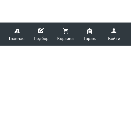
Главная
Подбор
Корзина
Гараж
Войти
ARMTEK
О Компании
Покупателям
Контакты
Как сделать заказ
Партнерам
Новости