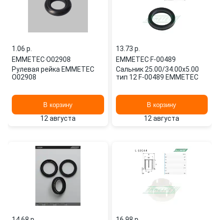
1.06 p.
13.73 p.
EMMETEC
·
O02908
EMMETEC
·
F-00489
Рулевая рейка EMMETEC
Сальник 25.00/34.00x5.00
O02908
тип 12 F-00489 EMMETEC
В корзину
В корзину
12 августа
12 августа
14.68 p.
16.98 p.