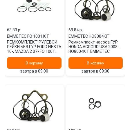
63.83 p.
69.84 p.
EMMETEC
·
FO 1001 KIT
EMMETEC
·
HO8004KIT
РЕМКОМПЛЕКТ РУЛЕВОЙ
Ремкомплект насоса ГУР
РЕЙКИ БЕЗ ГУР FORD FIESTA
HONDA ACCORD USA 2008-
10-, MAZDA 2 07- FO 1001
HO8004KIT EMMETEC
KIT EMMETEC
В корзину
В корзину
завтра в 09:00
завтра в 09:00