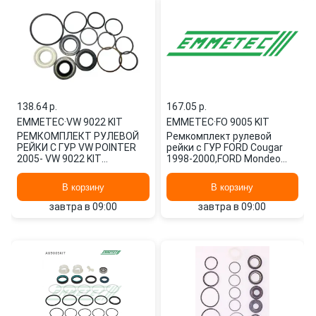
138.64 p.
167.05 p.
EMMETEC
·
VW 9022 KIT
EMMETEC
·
FO 9005 KIT
РЕМКОМПЛЕКТ РУЛЕВОЙ
Ремкомплект рулевой
РЕЙКИ С ГУР VW POINTER
рейки с ГУР FORD Cougar
2005- VW 9022 KIT
1998-2000,FORD Mondeo
EMMETEC
1992-2000,FORD Courier
1989-1995,F FO 9005 KIT
В корзину
В корзину
EMMETEC
завтра в 09:00
завтра в 09:00