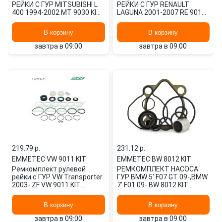
РЕЙКИ С ГУР MITSUBISHI L
РЕЙКИ С ГУР RENAULT
400 1994-2002 MT 9030 KIT
LAGUNA 2001-2007 RE 9015
EMMETEC
KIT EMMETEC
В корзину
В корзину
завтра в 09:00
завтра в 09:00
219.79 p.
231.12 p.
EMMETEC
·
VW 9011 KIT
EMMETEC
·
BW 8012 KIT
Ремкомплект рулевой
РЕМКОМПЛЕКТ НАСОСА
рейки с ГУР VW Transporter
ГУР BMW 5' F07 GT 09-,BMW
2003- ZF VW 9011 KIT
7' F01 09- BW 8012 KIT
EMMETEC
EMMETEC
В корзину
В корзину
завтра в 09:00
завтра в 09:00