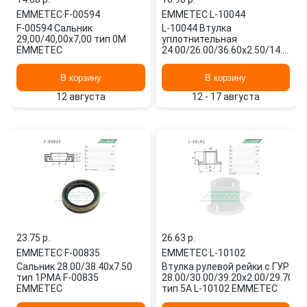
EMMETEC
·
F-00594
EMMETEC
·
L-10044
F-00594 Сальник
L-10044 Втулка
29,00/40,00x7,00 тип 0M
уплотнительная
EMMETEC
24.00/26.00/36.60x2.50/14.00
тип 5В EMMETEC
В корзину
В корзину
12 августа
12 - 17 августа
23.75 p.
26.63 p.
EMMETEC
·
F-00835
EMMETEC
·
L-10102
Сальник 28.00/38.40x7.50
Втулка рулевой рейки с ГУР
тип 1PMA F-00835
28.00/30.00/39.20x2.00/29.70
EMMETEC
тип 5A L-10102 EMMETEC