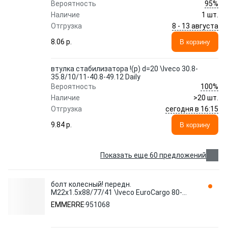
95%
Вероятность
Наличие
1 шт.
8 - 13 августа
Отгрузка
8.06 p.
В корзину
втулка стабилизатора !(р) d=20 \Iveco 30.8-
35.8/10/11-40.8-49.12 Daily
100%
Вероятность
Наличие
>20 шт.
сегодня в 16:15
Отгрузка
9.84 p.
В корзину
Показать еще 60 предложений
болт колесный! передн.
M22x1.5x88/77/41 \Iveco EuroCargo 80-
130E18-23 951068 EMMERRE
EMMERRE
951068