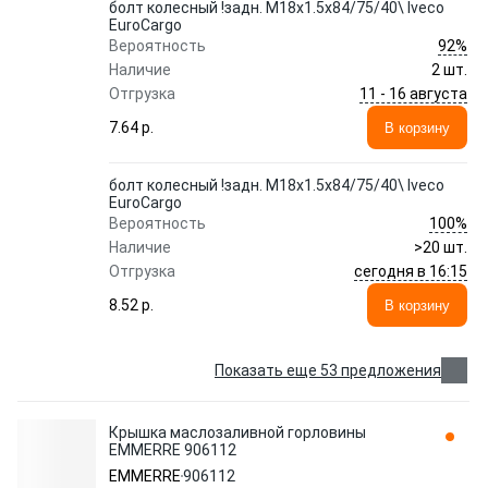
болт колесный !задн. M18x1.5x84/75/40\ Iveco
EuroCargo
92%
Вероятность
Наличие
2 шт.
11 - 16 августа
Отгрузка
7.64 p.
В корзину
болт колесный !задн. M18x1.5x84/75/40\ Iveco
EuroCargo
100%
Вероятность
Наличие
>20 шт.
сегодня в 16:15
Отгрузка
8.52 p.
В корзину
Показать еще 53 предложения
Крышка маслозаливной горловины
EMMERRE 906112
EMMERRE
906112