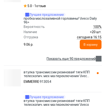
5.0
1
отзыв
Лучшее предложение
пробка маслозаливной горловины! \Iveco Daily
96>
100%
Вероятность
Наличие
>20 шт.
сегодня в 16:15
Отгрузка
9.06 p.
В корзину
Показать еще 90 предложений
втулка трансмиссии резиновая! тяги КПП
телескопич. мех-ма переключения \Iveco
TurboStar 913054 EMMERRE
EMMERRE
913054
Лучшее предложение
втулка трансмиссии резиновая! тяги КПП
телескопич. мех-ма переключения \Iveco