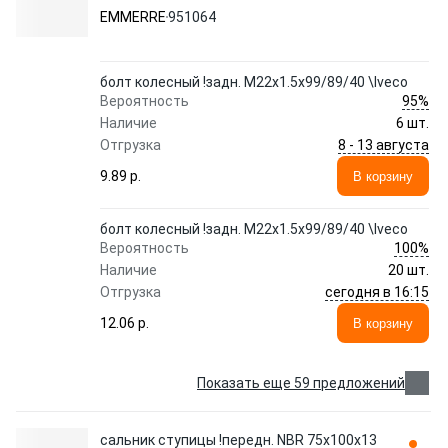
EMMERRE
951064
болт колесный !задн. M22x1.5x99/89/40 \Iveco
95%
Вероятность
Наличие
6 шт.
8 - 13 августа
Отгрузка
9.89 p.
В корзину
болт колесный !задн. M22x1.5x99/89/40 \Iveco
100%
Вероятность
Наличие
20 шт.
сегодня в 16:15
Отгрузка
12.06 p.
В корзину
Показать еще 59 предложений
сальник ступицы !передн. NBR 75x100x13