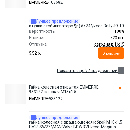
EMMERRE
103682
Лучшее предложение
втулка стабилизатора !(р) d=24 \Iveco Daily 49-10
100%
Вероятность
Наличие
>20 шт.
сегодня в 16:15
Отгрузка
5.52 p.
В корзину
Показать еще 97 предложений
Гайка колесная открытая EMMERRE
933122 плоская M18x1.5
EMMERRE
933122
Лучшее предложение
гайка! колесная с вращающейся юбкой M18x1.5
H=18 SW27 \MAN,Volvo,BPW,RVI,Iveco-Magirus