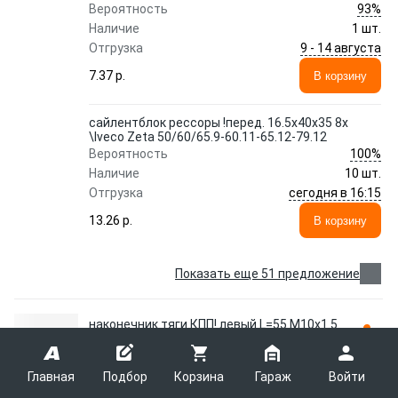
93%
Вероятность
Наличие
1 шт.
9 - 14 августа
Отгрузка
7.37 p.
В корзину
сайлентблок рессоры !перед. 16.5x40x35 8x
\Iveco Zeta 50/60/65.9-60.11-65.12-79.12
100%
Вероятность
Наличие
10 шт.
сегодня в 16:15
Отгрузка
13.26 p.
В корзину
Показать еще 51 предложение
наконечник тяги КПП! левый L=55 M10x1.5
под ключ /M12x1.75 LHT
\MAN,DAF,MB,Scania 914247 EMMERRE
EMMERRE
914247
Главная
Подбор
Корзина
Гараж
Войти