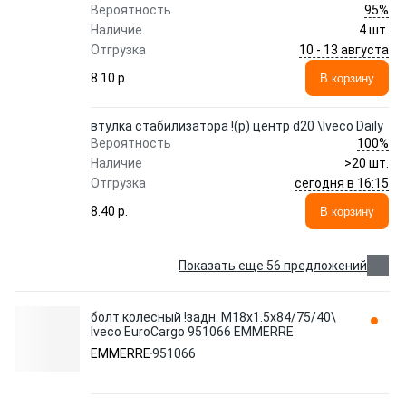
95%
Вероятность
Наличие
4 шт.
10 - 13 августа
Отгрузка
8.10 p.
В корзину
втулка стабилизатора !(р) центр d20 \Iveco Daily
100%
Вероятность
Наличие
>20 шт.
сегодня в 16:15
Отгрузка
8.40 p.
В корзину
Показать еще 56 предложений
болт колесный !задн. M18x1.5x84/75/40\
Iveco EuroCargo 951066 EMMERRE
EMMERRE
951066