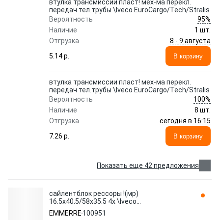
втулка трансмиссии пласт! мех-ма перекл.
передач тел.трубы \Iveco EuroCargo/Tech/Stralis
95%
Вероятность
Наличие
1 шт.
8 - 9 августа
Отгрузка
5.14 p.
В корзину
втулка трансмиссии пласт! мех-ма перекл.
передач тел.трубы \Iveco EuroCargo/Tech/Stralis
100%
Вероятность
Наличие
8 шт.
сегодня в 16:15
Отгрузка
7.26 p.
В корзину
Показать еще 42 предложения
сайлентблок рессоры !(мр)
16.5x40.5/58x35.5 4x \Iveco
Daily/TurboDaily 100951 EMMERRE
EMMERRE
100951