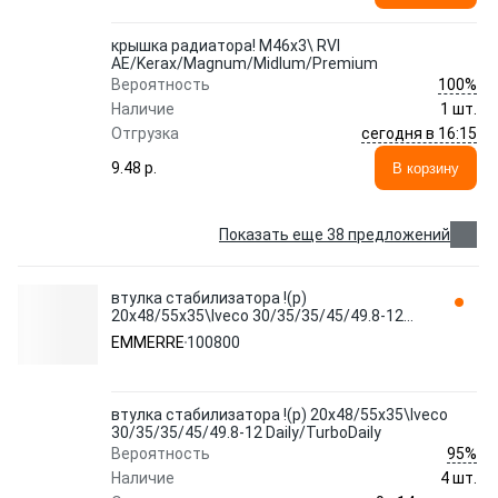
крышка радиатора! M46x3\ RVI
AE/Kerax/Magnum/Midlum/Premium
100%
Вероятность
Наличие
1 шт.
сегодня в 16:15
Отгрузка
9.48 p.
В корзину
Показать еще 38 предложений
втулка стабилизатора !(р)
20x48/55x35\Iveco 30/35/35/45/49.8-12
Daily/TurboDaily 100800 EMMERRE
EMMERRE
100800
втулка стабилизатора !(р) 20x48/55x35\Iveco
30/35/35/45/49.8-12 Daily/TurboDaily
95%
Вероятность
Наличие
4 шт.