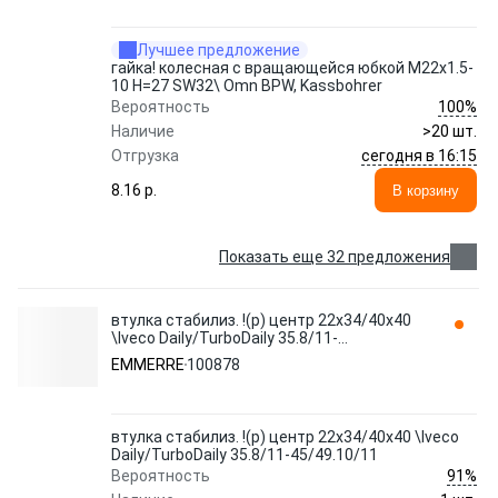
Лучшее предложение
гайка! колесная с вращающейся юбкой M22x1.5-
10 H=27 SW32\ Omn BPW, Kassbohrer
100%
Вероятность
Наличие
>20 шт.
сегодня в 16:15
Отгрузка
8.16 p.
В корзину
Показать еще 32 предложения
втулка стабилиз. !(р) центр 22x34/40x40
\Iveco Daily/TurboDaily 35.8/11-
45/49.10/11 100878 EMMERRE
EMMERRE
100878
втулка стабилиз. !(р) центр 22x34/40x40 \Iveco
Daily/TurboDaily 35.8/11-45/49.10/11
91%
Вероятность