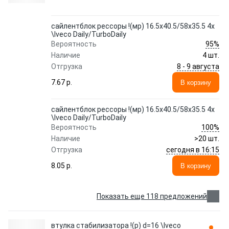
сайлентблок рессоры !(мр) 16.5x40.5/58x35.5 4x
\Iveco Daily/TurboDaily
95%
Вероятность
Наличие
4 шт.
8 - 9 августа
Отгрузка
7.67 p.
В корзину
сайлентблок рессоры !(мр) 16.5x40.5/58x35.5 4x
\Iveco Daily/TurboDaily
100%
Вероятность
Наличие
>20 шт.
сегодня в 16:15
Отгрузка
8.05 p.
В корзину
Показать еще 118 предложений
втулка стабилизатора !(р) d=16 \Iveco