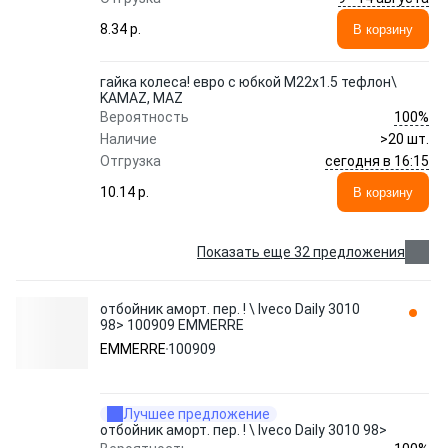
8.34 p.
В корзину
гайка колеса! евро с юбкой М22х1.5 тефлон\
KAMAZ, MAZ
100%
Вероятность
Наличие
>20 шт.
сегодня в 16:15
Отгрузка
10.14 p.
В корзину
Показать еще 32 предложения
отбойник аморт. пер. ! \ Iveco Daily 3010
98> 100909 EMMERRE
EMMERRE
100909
Лучшее предложение
отбойник аморт. пер. ! \ Iveco Daily 3010 98>