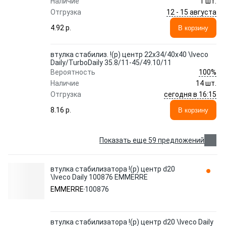
Наличие
1 шт.
12 - 15 августа
Отгрузка
4.92 p.
В корзину
втулка стабилиз. !(р) центр 22x34/40x40 \Iveco
Daily/TurboDaily 35.8/11-45/49.10/11
100%
Вероятность
Наличие
14 шт.
сегодня в 16:15
Отгрузка
8.16 p.
В корзину
Показать еще 59 предложений
втулка стабилизатора !(р) центр d20
\Iveco Daily 100876 EMMERRE
EMMERRE
100876
втулка стабилизатора !(р) центр d20 \Iveco Daily