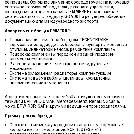
её пределы. Основное внимание сосредоточено на ключевых
системах: тормозной, подвески, рулевого управления,
охлаждения и подъёма кабины.
EMMERRE
поддерживает
сертификацию по стандарту ISO 9001 и регулярно обновляет
документацию для международного экспорта.
Ассортимент бренда EMMERRE:
Тормозная система (под брендом TECHNOBRAKE):
тормозные колодки, диски, барабаны, суппорты, колёсные
ступицы, индикаторы износа, ремонтные комплекты.
Подвеска: компоненты передней и задней подвески,
элементы крепления.
Рулевое управление: тяги, наконечники, рулевые
механизмы.
Система охлаждения: радиаторы, комплектующие.
Система подъёма кабины: цилиндры, кронштейны,
пневматические компоненты.
Ассортимент включает более 250 артикулов, совместимых с
техникой DAF, IVECO, MAN, Mercedes-Benz, Renault, Scania,
Volvo, BPW, ROR, SAF и другими ведущими производителями.
Преимущества бренда:
Соответствие международным стандартам: тормозные
колодки имеют омологацию ECE R90 (E3 и E1),