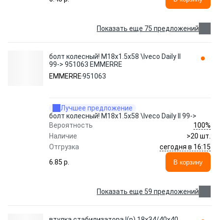
Показать еще 75 предложений
болт колесный! M18x1.5x58 \Iveco Daily II
99-> 951063 EMMERRE
EMMERRE
951063
Лучшее предложение
болт колесный! M18x1.5x58 \Iveco Daily II 99->
100%
Вероятность
Наличие
>20 шт.
сегодня в 16:15
Отгрузка
6.85 p.
В корзину
Показать еще 59 предложений
втулка стабилизатора !(р) 18x34/40x40