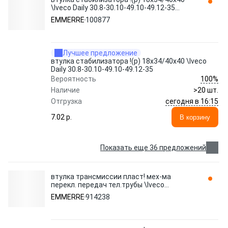
\Iveco Daily 30.8-30.10-49.10-49.12-35
100877 EMMERRE
EMMERRE
100877
Лучшее предложение
втулка стабилизатора !(р) 18x34/40x40 \Iveco
Daily 30.8-30.10-49.10-49.12-35
100%
Вероятность
Наличие
>20 шт.
сегодня в 16:15
Отгрузка
7.02 p.
В корзину
Показать еще 36 предложений
втулка трансмиссии пласт! мех-ма
перекл. передач тел.трубы \Iveco
EuroCargo/Tech/Stralis 914238 EMMERRE
EMMERRE
914238