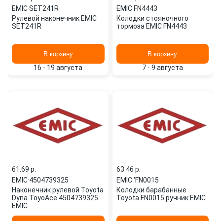
EMIC
·
SET241R
EMIC
·
FN4443
Рулевой наконечник EMIC
Колодки стояночного
SET241R
тормоза EMIC FN4443
В корзину
В корзину
16 - 19 августа
7 - 9 августа
61.69 p.
63.46 p.
EMIC
·
4504739325
EMIC
·
'FN0015
Наконечник рулевой Toyota
Колодки барабанные
Dyna ToyoAce 4504739325
Toyota FN0015 ручник EMIC
EMIC