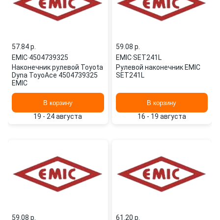
57.84 p.
59.08 p.
EMIC
·
4504739325
EMIC
·
SET241L
Наконечник рулевой Toyota
Рулевой наконечник EMIC
Dyna ToyoAce 4504739325
SET241L
EMIC
В корзину
В корзину
19 - 24 августа
16 - 19 августа
59.08 p.
61.20 p.