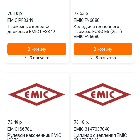
70.10 p.
72.53 p.
EMIC
·
PF3349
EMIC
·
FN6680
Тормозные колодки
Колодки стояночного
дисковые EMIC PF3349
тормоза FUSO E5 (2шт)
EMIC FN6680
В корзину
В корзину
7 - 9 августа
7 - 9 августа
73.48 p.
76.18 p.
EMIC
·
IS678L
EMIC
·
3147037040
Рулевой наконечник EMIC
Цилиндр сцепления EMIC