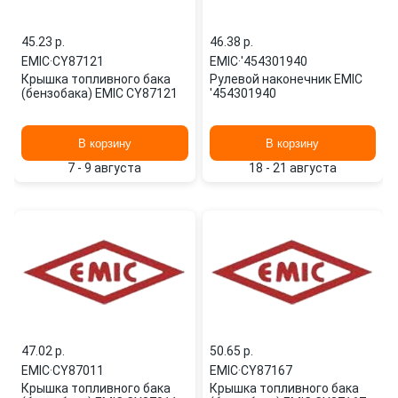
45.23 p.
46.38 p.
EMIC
·
CY87121
EMIC
·
'454301940
Крышка топливного бака
Рулевой наконечник EMIC
(бензобака) EMIC CY87121
'454301940
В корзину
В корзину
7 - 9 августа
18 - 21 августа
47.02 p.
50.65 p.
EMIC
·
CY87011
EMIC
·
CY87167
Крышка топливного бака
Крышка топливного бака