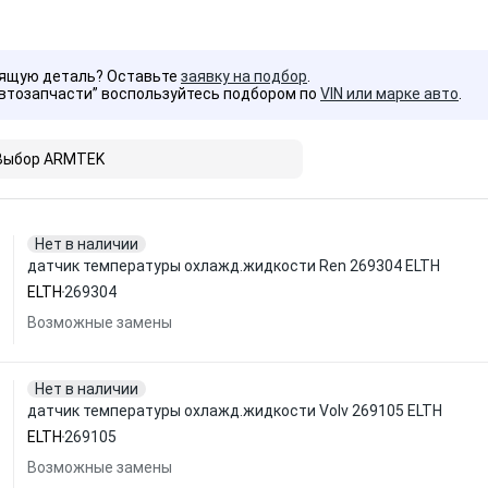
дящую деталь? Оставьте
заявку на подбор
.
Автозапчасти” воспользуйтесь подбором по
VIN или марке авто
.
Выбор ARMTEK
Нет в наличии
датчик температуры охлажд.жидкости Ren 269304 ELTH
ELTH
269304
Возможные замены
Нет в наличии
датчик температуры охлажд.жидкости Volv 269105 ELTH
ELTH
269105
Возможные замены