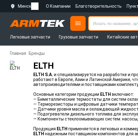
Минск
О Компании
Благотворительность
Пунк
Легковые запчасти
Грузовые запчасти
Китайские авт
Главная
Бренды
ELTH
ELTH S.A.
и специализируется на разработке и п
работают в Европе, Азии и Латинской Америке, 
автопроизводителями и поставщиками комплекту
Основные категории продукции
ELTH
включают:
— Биметаллические термостаты для систем охла
— Терморезисторы и цифровые датчики температ
— Датчики уровня масла и охлаждающей жидкост
— Подогреватели дизельного топлива для эксплуа
— Компоненты стеклоомывающих систем: насосы, 
Продукция
ELTH
применяется в легковых и комме
ELTH
надежным поставщиком компонентов для ав