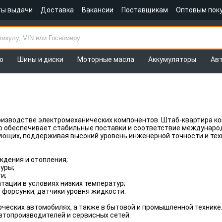
ты выдачи
Доставка
Вакансии
Поставщикам
Оптовым пок
о
Шины и диски
Моторные масла
Аккумуляторы
Ав
роизводстве электромеханических компонентов. Штаб-квартира 
что обеспечивает стабильные поставки и соответствие междунар
ющих, поддерживая высокий уровень инженерной точности и тех
ждения и отопления;
уры;
и;
тации в условиях низких температур;
форсунки, датчики уровня жидкости.
рческих автомобилях, а также в бытовой и промышленной технике
топроизводителей и сервисных сетей.