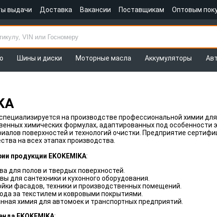
ты выдачи
Доставка
Вакансии
Поставщикам
Оптовым пок
о
Шины и диски
Моторные масла
Аккумуляторы
Ав
KA
специализируется на производстве профессиональной химии для
венных химических формулах, адаптированных под особенности э
риалов поверхностей и технологий очистки. Предприятие сертиф
ства на всех этапах производства.
рии продукции EKOKEMIKA
:
а для полов и твердых поверхностей.
ы для сантехники и кухонного оборудования.
ойки фасадов, техники и производственных помещений.
ода за текстилем и ковровыми покрытиями.
нная химия для автомоек и транспортных предприятий.
енда EKOKEMIKA
: