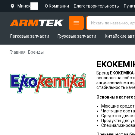
Минск
О Компании
Благотворительность
Пунк
Легковые запчасти
Грузовые запчасти
Китайские авт
Главная
Бренды
EKOKEMI
Бренд
EKOKEMIKA
основано на собст
загрязнений, мате
стабильность каче
Основные катего
Моющие средств
Чистящие состав
Средства для м
Продукты для ух
Специализирова
Преимущества бр