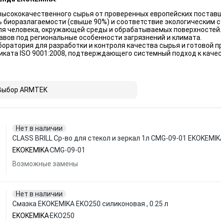
высококачественного сырья от проверенных европейских постав
ь биоразлагаемости (свыше 90%) и соответствие экологическим 
ля человека, окружающей среды и обрабатываемых поверхностей
вов под региональные особенности загрязнений и климата.
оратория для разработки и контроля качества сырья и готовой п
ката ISO 9001:2008, подтверждающего системный подход к качес
Выбор ARMTEK
Нет в наличии
CLASS BRILL Ср-во для стекол и зеркал 1л CMG-09-01 EKOKEMIK
EKOKEMIKA
CMG-09-01
Возможные замены
Нет в наличии
Смазка EKOKEMIKA EKO250 силиконовая , 0.25 л
EKOKEMIKA
EKO250