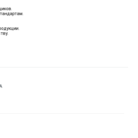
щиков.
стандартам.
.
родукции.
тву.
A