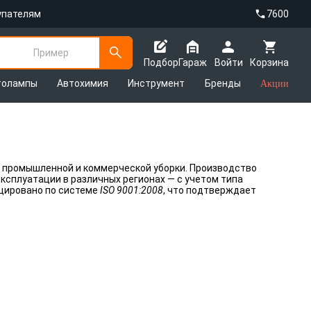
упателям
7600
Пример
Подбор
Гараж
Войти
Корзина
толампы
Автохимия
Инструмент
Бренды
Акции
 промышленной и коммерческой уборки. Производство
ксплуатации в различных регионах — с учетом типа
ицировано по системе
ISO 9001:2008
, что подтверждает