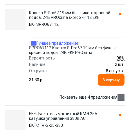
Кнопка S-Pro67 19 мм без фикс. с красной
подсв. 24В PROxima s-pro67-112 EKF
EKF
SPRO67112
Лучшее предложение
SPRO67112 Кнопка S-Pro67 19 мм без фикс. с
красной подсв. 24В EKF PROxima
98%
Вероятность
Наличие
2 шт.
8 августа
Отгрузка
31.30 p.
В корзину
Показать еще 4 предложения
EKF Пускатель магнитный КМЭ 25А
катушка управления 380В АС
малогабаритный 1NO ctr-s-25-380
EKF
CTR-S-25-380