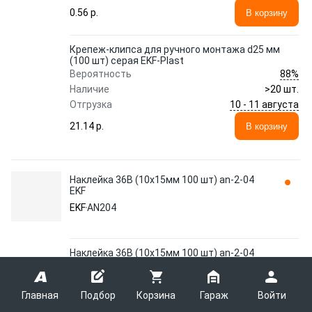
0.56 p.
В корзину
Крепеж-клипса для ручного монтажа d25 мм
(100 шт) серая EKF-Plast
88%
Вероятность
Наличие
>20 шт.
10 - 11 августа
Отгрузка
21.14 p.
В корзину
Наклейка 36В (10x15мм 100 шт) an-2-04
EKF
EKF
AN204
Наклейка 36В (10x15мм 100 шт) an-2-04
95%
Вероятность
Наличие
1 287 шт.
Главная
Подбор
Корзина
Гараж
Войти
2 - 5 сентября
Отгрузка