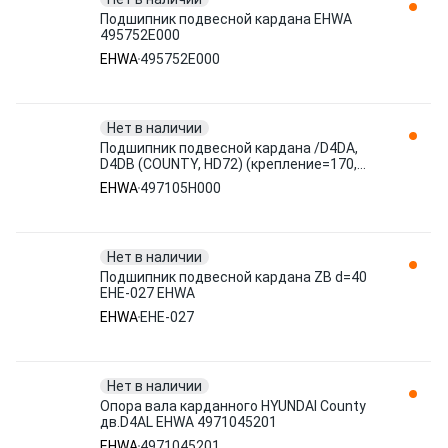
Подшипник подвесной кардана EHWA
495752E000
EHWA
495752E000
Нет в наличии
Подшипник подвесной кардана /D4DA,
D4DB (COUNTY, HD72) (крепление=170,
ID=40, L втулки=65) (с сальни 497105H000
EHWA
497105H000
EHWA
Нет в наличии
Подшипник подвесной кардана ZB d=40
EHE-027 EHWA
EHWA
EHE-027
Нет в наличии
Опора вала карданного HYUNDAI County
дв.D4AL EHWA 4971045201
EHWA
4971045201