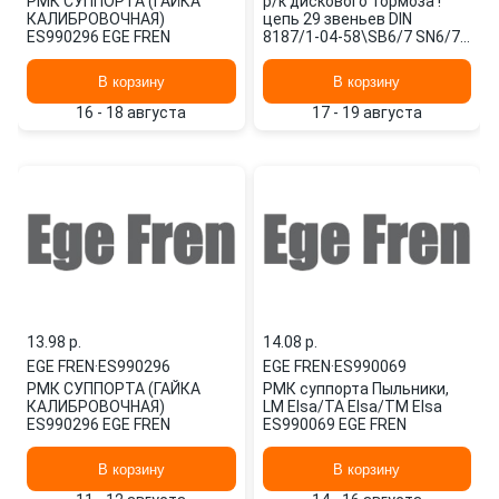
РМК СУППОРТА (ГАЙКА
р/к дискового тормоза !
КАЛИБРОВОЧНАЯ)
цепь 29 звеньев DIN
ES990296 EGE FREN
8187/1-04-58\SB6/7 SN6/7
ES990147 EGE FREN
В корзину
В корзину
16 - 18 августа
17 - 19 августа
13.98 p.
14.08 p.
EGE FREN
·
ES990296
EGE FREN
·
ES990069
РМК СУППОРТА (ГАЙКА
РМК суппорта Пыльники,
КАЛИБРОВОЧНАЯ)
LM Elsa/TA Elsa/TM Elsa
ES990296 EGE FREN
ES990069 EGE FREN
В корзину
В корзину