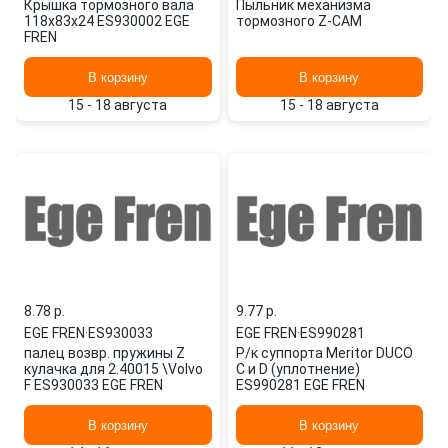
Крышка тормозного вала
Пыльник механизма
118x83x24 ES930002 EGE
тормозного Z-CAM
FREN
В корзину
В корзину
15 - 18 августа
15 - 18 августа
8.78 p.
9.77 p.
EGE FREN
·
ES930033
EGE FREN
·
ES990281
палец возвр. пружины Z
Р/к суппорта Meritor DUCO
кулачка для 2.40015 \Volvo
C и D (уплотнение)
F ES930033 EGE FREN
ES990281 EGE FREN
В корзину
В корзину