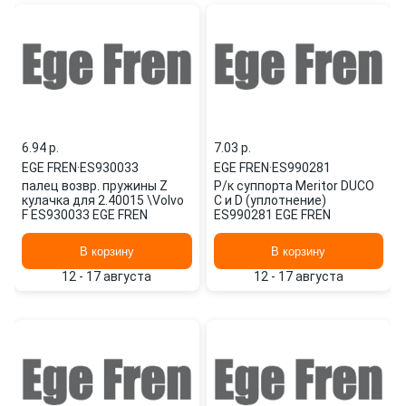
6.94 p.
7.03 p.
EGE FREN
·
ES930033
EGE FREN
·
ES990281
палец возвр. пружины Z
Р/к суппорта Meritor DUCO
кулачка для 2.40015 \Volvo
C и D (уплотнение)
F ES930033 EGE FREN
ES990281 EGE FREN
В корзину
В корзину
12 - 17 августа
12 - 17 августа