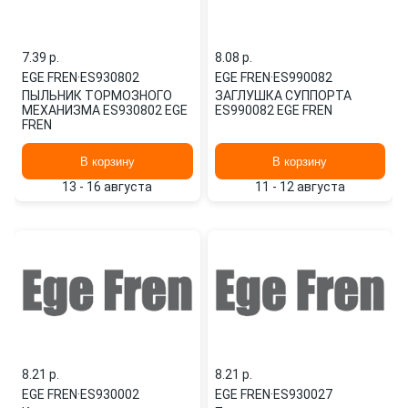
7.39 p.
8.08 p.
EGE FREN
·
ES930802
EGE FREN
·
ES990082
ПЫЛЬНИК ТОРМОЗНОГО
ЗАГЛУШКА СУППОРТА
МЕХАНИЗМА ES930802 EGE
ES990082 EGE FREN
FREN
В корзину
В корзину
13 - 16 августа
11 - 12 августа
8.21 p.
8.21 p.
EGE FREN
·
ES930002
EGE FREN
·
ES930027