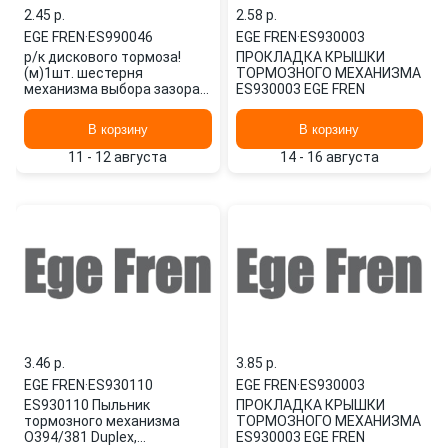
2.45 p.
2.58 p.
EGE FREN
·
ES990046
EGE FREN
·
ES930003
р/к диcкового тормоза!
ПРОКЛАДКА КРЫШКИ
(м)1шт. шестерня
ТОРМОЗНОГО МЕХАНИЗМА
механизма выбора зазора\
ES930003 EGE FREN
SB6/7,SN6/7 ES990046 EGE
FREN
В корзину
В корзину
11 - 12 августа
14 - 16 августа
3.46 p.
3.85 p.
EGE FREN
·
ES930110
EGE FREN
·
ES930003
ES930110 Пыльник
ПРОКЛАДКА КРЫШКИ
тормозного механизма
ТОРМОЗНОГО МЕХАНИЗМА
O394/381 Duplex,
ES930003 EGE FREN