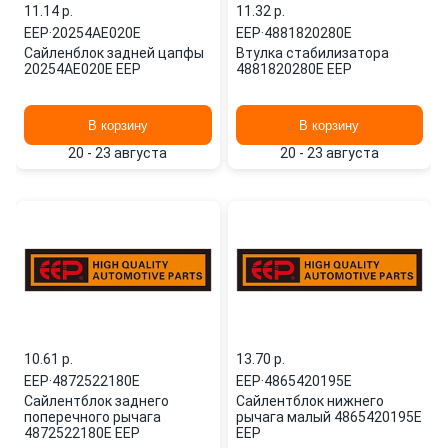
11.14 p.
11.32 p.
EEP
·
20254AE020E
EEP
·
4881820280E
Сайленблок задней цапфы
Втулка стабилизатора
20254AE020E EEP
4881820280E EEP
В корзину
В корзину
20 - 23 августа
20 - 23 августа
10.61 p.
13.70 p.
EEP
·
4872522180E
EEP
·
4865420195E
Сайлентблок заднего
Сайлентблок нижнего
поперечного рычага
рычага малый 4865420195E
4872522180E EEP
EEP