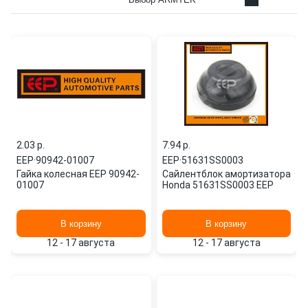
2.03 p.
7.94 p.
EEP
·
90942-01007
EEP
·
51631SS0003
Гайка колесная EEP 90942-
Сайлентблок амортизатора
01007
Honda 51631SS0003 EEP
В корзину
В корзину
12 - 17 августа
12 - 17 августа