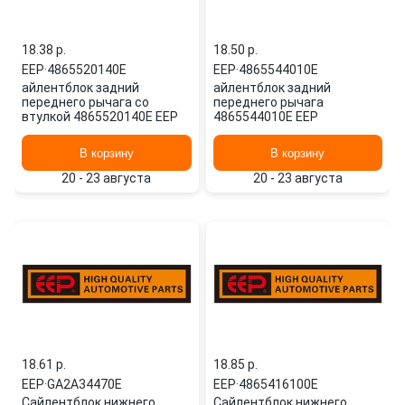
18.38 p.
18.50 p.
EEP
·
4865520140E
EEP
·
4865544010E
айлентблок задний
айлентблок задний
переднего рычага со
переднего рычага
втулкой 4865520140E EEP
4865544010E EEP
В корзину
В корзину
20 - 23 августа
20 - 23 августа
18.61 p.
18.85 p.
EEP
·
GA2A34470E
EEP
·
4865416100E
Сайлентблок нижнего
Сайлентблок нижнего