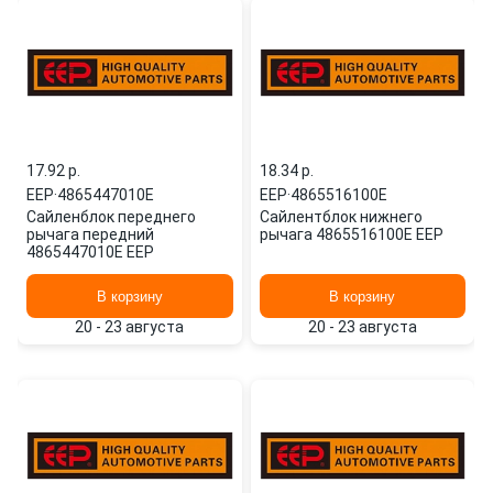
17.92 p.
18.34 p.
EEP
·
4865447010E
EEP
·
4865516100E
Сайленблок переднего
Сайлентблок нижнего
рычага передний
рычага 4865516100E EEP
4865447010E EEP
В корзину
В корзину
20 - 23 августа
20 - 23 августа