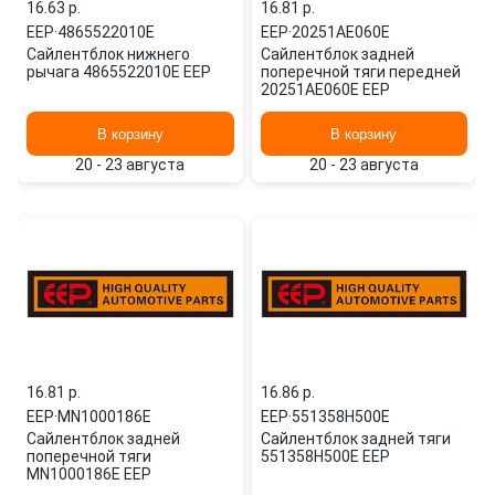
16.63 p.
16.81 p.
EEP
·
4865522010E
EEP
·
20251AE060E
Сайлентблок нижнего
Сайлентблок задней
рычага 4865522010E EEP
поперечной тяги передней
20251AE060E EEP
В корзину
В корзину
20 - 23 августа
20 - 23 августа
16.81 p.
16.86 p.
EEP
·
MN1000186E
EEP
·
551358H500E
Сайлентблок задней
Сайлентблок задней тяги
поперечной тяги
551358H500E EEP
MN1000186E EEP