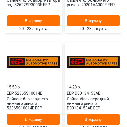
Сайлентблок амортизатора
Сайлентблок нижнего
зад 52622SR3003E EEP
рычага 20201AA000E EEP
В корзину
В корзину
20 - 23 августа
20 - 23 августа
15.59 p.
14.28 p.
EEP
·
52365S10014E
EEP
·
D00134153AE
Сайлентблок заднего
Сайленблок передний
нижнего рычага
нижнего рычага
52365S10014E EEP
D00134153AE EEP
В корзину
В корзину