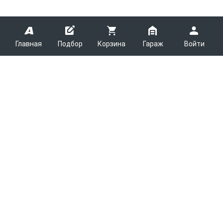
Главная
Подбор
Корзина
Гараж
Войти
ARMTEK
О Компании
Покупателям
Контакты
Как сделать заказ
Партнерам
Новости
Доставка
Поставщикам
Каталоги
Вакансии
Способы оплаты