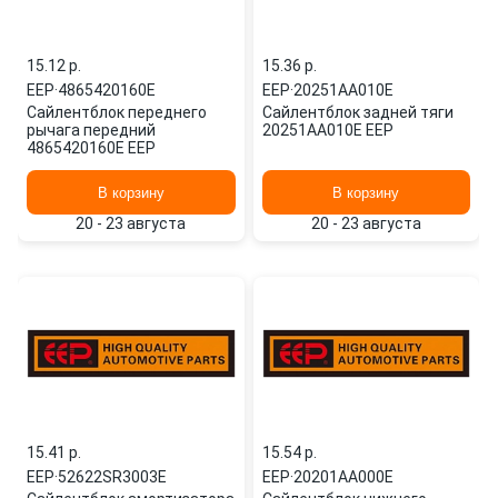
15.12 p.
15.36 p.
EEP
·
4865420160E
EEP
·
20251AA010E
Сайлентблок переднего
Сайлентблок задней тяги
рычага передний
20251AA010E EEP
4865420160E EEP
В корзину
В корзину
20 - 23 августа
20 - 23 августа
15.41 p.
15.54 p.
EEP
·
52622SR3003E
EEP
·
20201AA000E