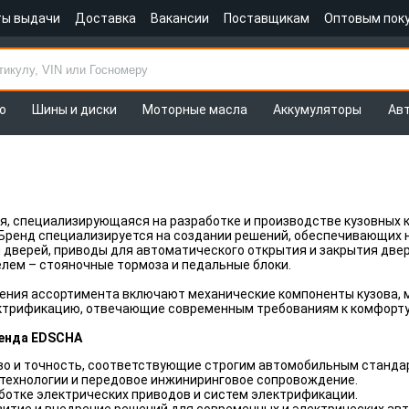
ты выдачи
Доставка
Вакансии
Поставщикам
Оптовым пок
о
Шины и диски
Моторные масла
Аккумуляторы
Ав
я, специализирующаяся на разработке и производстве кузовных 
Бренд специализируется на создании решений, обеспечивающих 
 дверей, приводы для автоматического открытия и закрытия двер
лем – стояночные тормоза и педальные блоки.
ения ассортимента включают механические компоненты кузова, 
ектрификацию, отвечающие современным требованиям к комфорту
енда EDSCHA
во и точность, соответствующие строгим автомобильным станда
технологии и передовое инжиниринговое сопровождение.
ботке электрических приводов и систем электрификации.