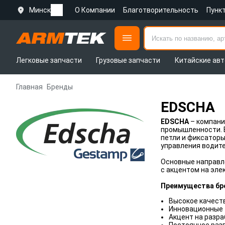
Минск
О Компании
Благотворительность
Пунк
Легковые запчасти
Грузовые запчасти
Китайские авт
Главная
Бренды
EDSCHA
EDSCHA
– компани
промышленности. 
петли и фиксаторы
управления водите
Основные направл
с акцентом на эл
Преимущества бр
Высокое качест
Инновационные 
Акцент на разра