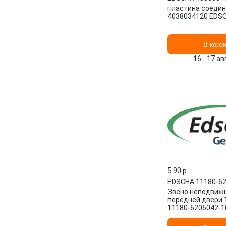
пластина соедин
4038034120 EDS
В корз
16 - 17 а
5.90 p.
EDSCHA
·
11180-6
Звено неподвиж
передней двери 
11180-6206042-