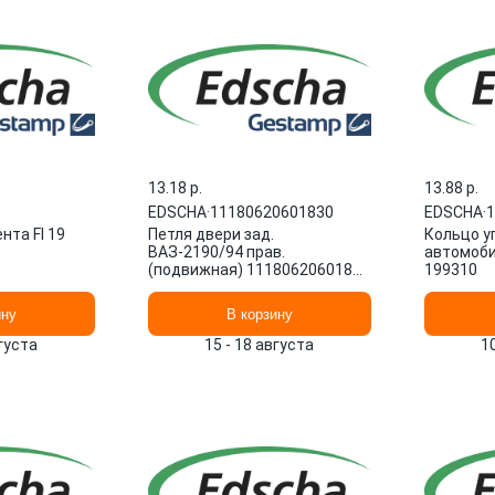
13.18 p.
13.88 p.
EDSCHA
·
11180620601830
EDSCHA
·
1
нта FI 19
Петля двери зад.
Кольцо у
ВАЗ-2190/94 прав.
автомоб
(подвижная) 11180620601830
199310
EDSCHA
ину
В корзину
вгуста
15 - 18 августа
1