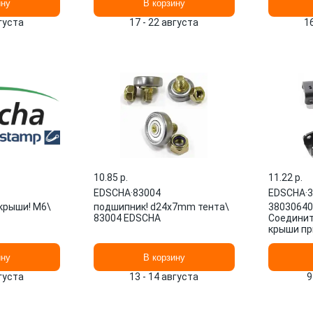
ину
В корзину
вгуста
17 - 22 августа
1
10.85 p.
11.22 p.
EDSCHA
·
83004
EDSCHA
·
3
крыши! M6\
подшипник! d24x7mm тента\
38030640
83004 EDSCHA
Соедини
крыши пр
ину
В корзину
вгуста
13 - 14 августа
9