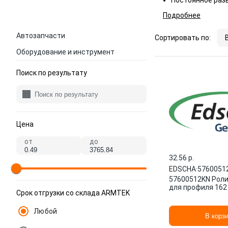
Постоянное раз
Подробнее
Автозапчасти
Сортировать по:
Оборудование и инструмент
Поиск по результату
Цена
от
до
32.56 p.
EDSCHA
·
5760051
57600512KN Роли
для профиля 162
Срок отгрузки со склада ARMTEK
Любой
В корз