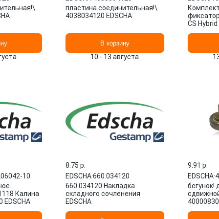
ительная!\
пластина соединительная!\
Комплект
CHA
4038034120 EDSCHA
фиксатор
CS Hybrid
ину
В корзину
вгуста
10 - 13 августа
1
8.75 p.
9.91 p.
206042-10
EDSCHA
·
660.034120
EDSCHA
·
4
ное
660.034120 Накладка
бегунок!
1118 Калина
складного сочленения
сдвижно
10 EDSCHA
EDSCHA
40000830