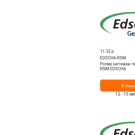
11.32 p.
EDSCHA
·
RSM
Ролик натяжки те
RSM EDSCHA
В корз
12 - 15 а