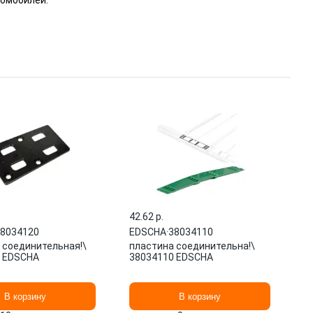
томобилей.
42.62 p.
8034120
EDSCHA
·
38034110
 соединительная!\
пластина соединительна!\
 EDSCHA
38034110 EDSCHA
В корзину
В корзину