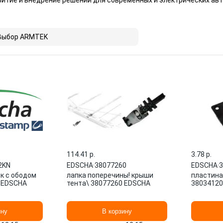
витие и внедрение решений для современных и электрических ав
Выбор ARMTEK
114.41 p.
3.78 p.
2KN
EDSCHA
·
38077260
EDSCHA
·
3
к с ободом
лапка поперечины! крыши
пластина
 EDSCHA
тента\ 38077260 EDSCHA
38034120
ину
В корзину