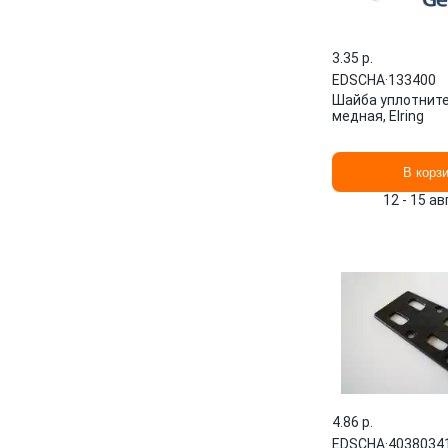
3.35 p.
EDSCHA
·
133400
Шайба уплотнит
медная, Elring
В корз
12 - 15 а
4.86 p.
EDSCHA
·
4038034