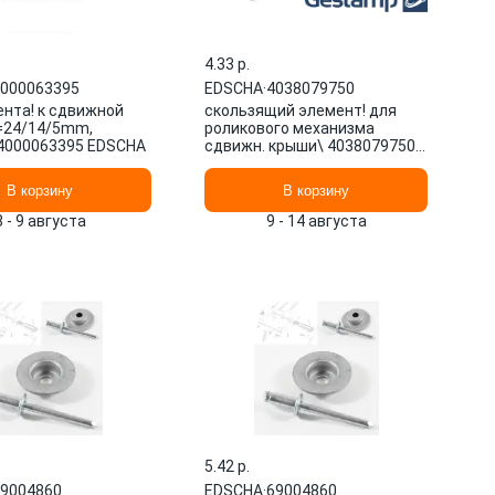
4.33 p.
000063395
EDSCHA
·
4038079750
ента! к сдвижной
скользящий элемент! для
=24/14/5mm,
роликового механизма
4000063395 EDSCHA
сдвижн. крыши\ 4038079750
EDSCHA
В корзину
В корзину
8 - 9 августа
9 - 14 августа
5.42 p.
9004860
EDSCHA
·
69004860