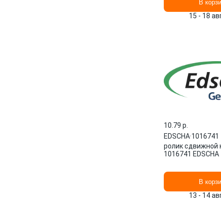
В корз
15 - 18 а
10.79 p.
EDSCHA
·
1016741
ролик сдвижной 
1016741 EDSCHA
В корз
13 - 14 а