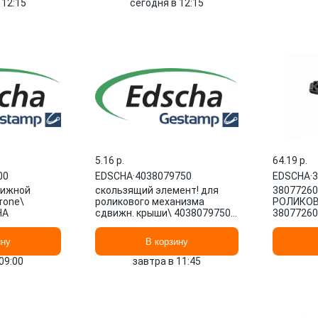
 12:15
сегодня в 12:15
5.16 p.
64.19 p.
00
EDSCHA
·
4038079750
EDSCHA
·
3
вижной
скользящий элемент! для
38077260
rone\
роликового механизма
РОЛИКОВ
HA
сдвижн. крыши\ 4038079750
38077260
EDSCHA
ину
В корзину
09:00
завтра в 11:45