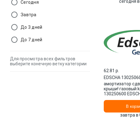
сегодня в
Сегодня
Завтра
До 3 дней
До 7 дней
Для просмотра всех фильтров
выберите конечную ветку категории
62.81 p.
EDSCHA
·
1302506
амортизатор сд
крыши! газовый k
130250600 EDSC
В корз
завтра в 