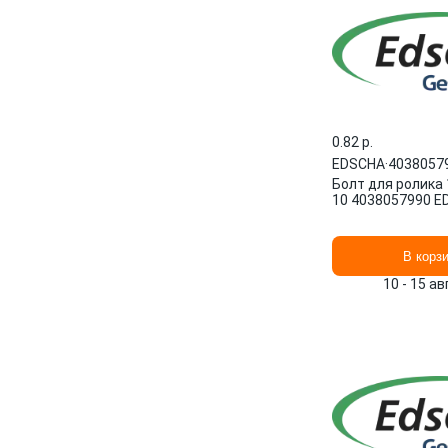
0.82 p.
EDSCHA
·
4038057
Болт для ролика
10 4038057990 
В корз
10 - 15 а