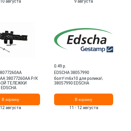
10 августа
9 августа
0.49 p.
8077260AA
EDSCHA
·
38057990
AA 38077260AA Р/К
болт! m6x10 для ролика\
ОЙ ТЕЛЕЖКИ
38057990 EDSCHA
 EDSCHA
В корзину
В корзину
12 августа
11 - 12 августа