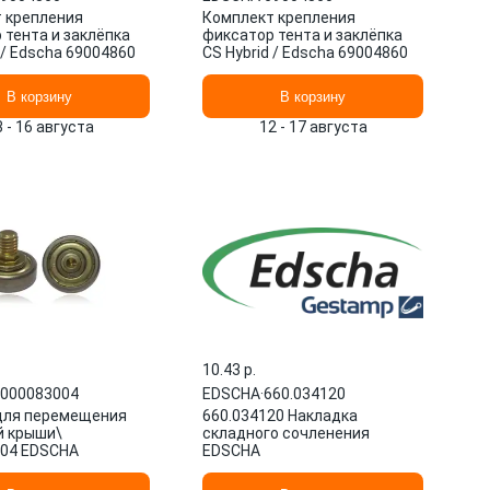
 крепления
Комплект крепления
 тента и заклёпка
фиксатор тента и заклёпка
 / Edscha 69004860
CS Hybrid / Edscha 69004860
В корзину
В корзину
3 - 16 августа
12 - 17 августа
10.43 p.
000083004
EDSCHA
·
660.034120
 для перемещения
660.034120 Накладка
й крыши\
складного сочленения
04 EDSCHA
EDSCHA