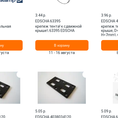
3.44 p.
3.96 p.
EDSCHA
·
63395
EDSCHA
·
4
ельная
крепеж тента! к сдвижной
крепеж т
крыше\ 63395 EDSCHA
крыше, D
H=7mm\ 
ину
В корзину
вгуста
11 - 16 августа
5.05 p.
5.09 p.
120
EDSCHA
·
4038034120
EDSCHA
·
6