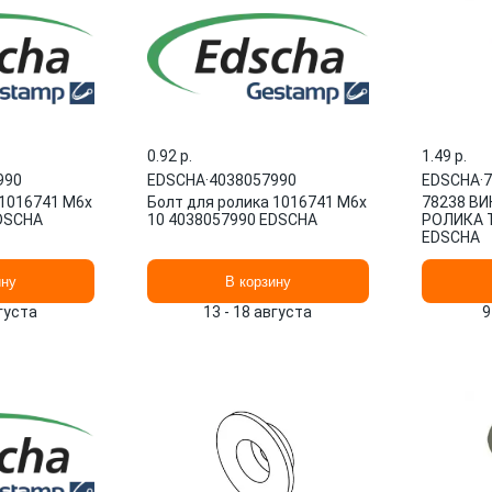
0.92 p.
1.49 p.
990
EDSCHA
·
4038057990
EDSCHA
·
7
 1016741 M6x
Болт для ролика 1016741 M6x
78238 В
EDSCHA
10 4038057990 EDSCHA
РОЛИКА Т
EDSCHA
ину
В корзину
вгуста
13 - 18 августа
9