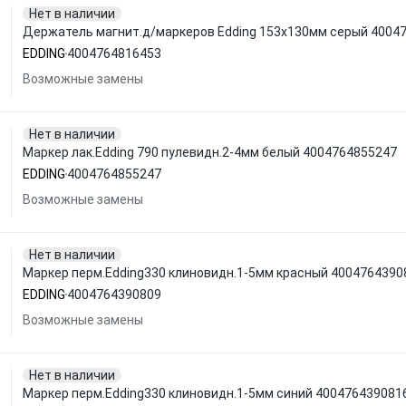
Нет в наличии
Держатель магнит.д/маркеров Edding 153x130мм серый 4004
EDDING
4004764816453
Возможные замены
Нет в наличии
Маркер лак.Edding 790 пулевидн.2-4мм белый 4004764855247
EDDING
4004764855247
Возможные замены
Нет в наличии
Маркер перм.Edding330 клиновидн.1-5мм красный 4004764390
EDDING
4004764390809
Возможные замены
Нет в наличии
Маркер перм.Edding330 клиновидн.1-5мм синий 400476439081