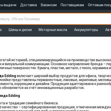
ты выдачи
Доставка
Вакансии
Поставщикам
Оптовым пок
о
Шины и диски
Моторные масла
Аккумуляторы
Ав
богатой историей, специализирующийся на производстве высокок
и и визуальной коммуникации. Основное направление бренда – п
ичных поверхностях: бумага, пластик, металл, стекло, керамика и
да Edding
включает широкий выбор продуктов для офиса, творче
линейке представлены перманентные, лаковые, акриловые, меловые
емонта, коррекции и дизайна. Продукция адаптирована к разноо
о обновляется за счёт инновационных разработок.
енда Edding
ыта и традиции семейного бизнеса.
 качество – сертифицированная продукция, отмеченная междун