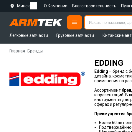
Минск
О Компании
Благотворительность
Пунк
Легковые запчасти
Грузовые запчасти
Китайские авт
Главная
Бренды
EDDING
Edding
– бренд с 
дизайна, косметик
применения на разл
Ассортимент
брен
и презентаций. В 
инструменты для р
сферах и регулярн
Преимущества бр
Более 60 лет оп
Подтверждённое