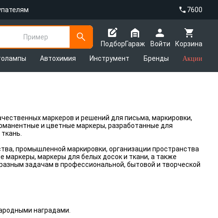
упателям
7600
Пример
Подбор
Гараж
Войти
Корзина
толампы
Автохимия
Инструмент
Бренды
Акции
ачественных маркеров и решений для письма, маркировки,
ерманентные и цветные маркеры, разработанные для
 ткань.
ства, промышленной маркировки, организации пространства
 маркеры, маркеры для белых досок и ткани, а также
бразным задачам в профессиональной, бытовой и творческой
ародными наградами.