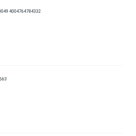
049 4004764784332
663