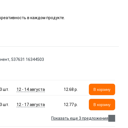
 креативность в каждом продукте.
анент, 537631 16344503
12 - 14 августа
3
шт.
12.68 p.
В корзину
12 - 17 августа
3
шт.
12.77 p.
В корзину
Показать еще 3 предложения