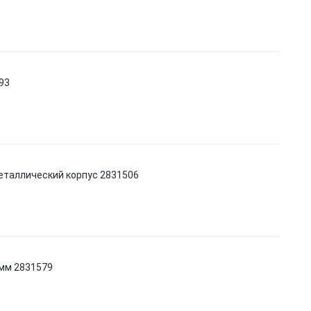
93
металлический корпус 2831506
 мм 2831579