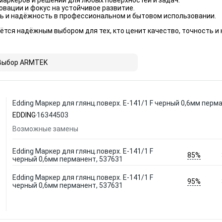
аркеров и решений для любых поверхностей и задач.
вации и фокус на устойчивое развитие.
ь и надёжность в профессиональном и бытовом использовании.
ётся надёжным выбором для тех, кто ценит качество, точность и
Выбор ARMTEK
Edding Маркер для глянц.поверх. E-141/1 F черный 0,6мм перм
EDDING
16344503
Возможные замены
Edding Маркер для глянц.поверх. E-141/1 F
85%
черный 0,6мм перманент, 537631
Edding Маркер для глянц.поверх. E-141/1 F
95%
черный 0,6мм перманент, 537631