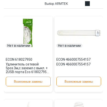
Выбор ARMTEK
Нет в наличии
Нет в наличии
ECON
·
618027950
ECON
·
4660007554157
Удлинитель сетевой
ECON 4660007554157
5роз.3м,с заземл.с выкл. +
2USB порта Eco 618027950
ECON
Возможные замены
Возможные замены