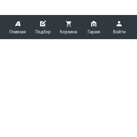
Главная
Подбор
Корзина
Гараж
Войти
ARMTEK
О Компании
Покупателям
Контакты
Как сделать заказ
Партнерам
Новости
Доставка
Поставщикам
Каталоги