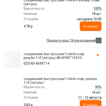
соединение быстросъем.!\ пАпА х елочка 10 мм
(латунь)
100%
Вероятность
Наличие
18 шт.
сегодня в 16:00
Отгрузка
4.70 p.
В корзину
Показать еще 18 предложений
соединение быстросъем.!\ пАпА х нар.
резьба 1/4' (латунь) AB-M/MT14 ECO
ECO
AB-M/MT14
соединение быстросъем.!\ пАпА х нар. резьба
1/4' (латунь)
95%
Вероятность
Наличие
>6 шт.
11 - 12 августа
Отгрузка
3.83 p.
В корзину