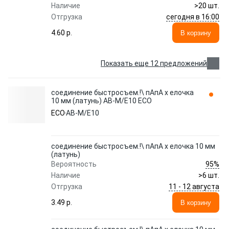
Наличие
>20 шт.
сегодня в 16:00
Отгрузка
4.60 p.
В корзину
Показать еще 12 предложений
соединение быстросъем.!\ пАпА х елочка
10 мм (латунь) AB-M/E10 ECO
ECO
AB-M/E10
соединение быстросъем.!\ пАпА х елочка 10 мм
(латунь)
95%
Вероятность
Наличие
>6 шт.
11 - 12 августа
Отгрузка
3.49 p.
В корзину