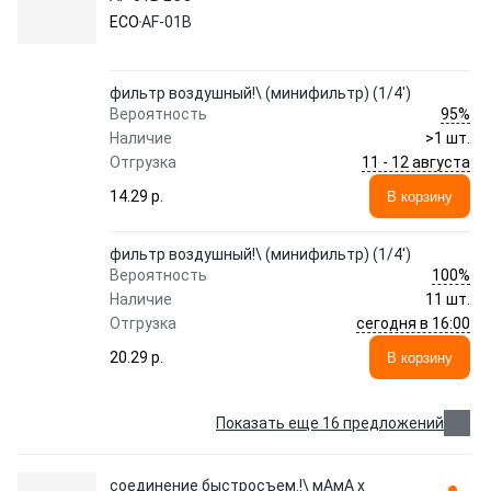
ECO
AF-01B
фильтр воздушный!\ (минифильтр) (1/4')
95%
Вероятность
Наличие
>1 шт.
11 - 12 августа
Отгрузка
14.29 p.
В корзину
фильтр воздушный!\ (минифильтр) (1/4')
100%
Вероятность
Наличие
11 шт.
сегодня в 16:00
Отгрузка
20.29 p.
В корзину
Показать еще 16 предложений
соединение быстросъем.!\ мАмА х