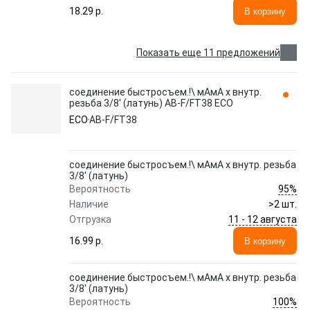
18.29 p.
В корзину
Показать еще 11 предложений
соединение быстросъем.!\ мАмА х внутр.
резьба 3/8' (латунь) AB-F/FT38 ECO
ECO
AB-F/FT38
соединение быстросъем.!\ мАмА х внутр. резьба
3/8' (латунь)
95%
Вероятность
Наличие
>2 шт.
11 - 12 августа
Отгрузка
16.99 p.
В корзину
соединение быстросъем.!\ мАмА х внутр. резьба
3/8' (латунь)
100%
Вероятность