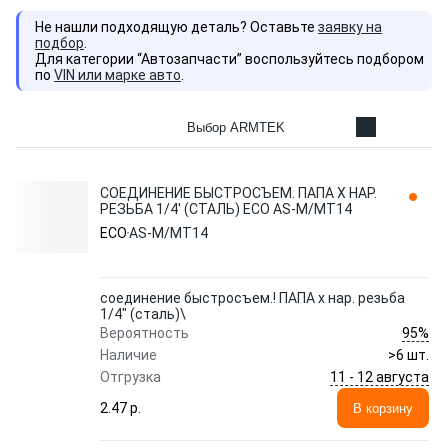
Не нашли подходящую деталь? Оставьте
заявку на
подбор
.
Для категории “Автозапчасти” воспользуйтесь подбором
по
VIN или марке авто
.
Выбор ARMTEK
СОЕДИНЕНИЕ БЫСТРОСЪЕМ. ПАПА Х НАР.
РЕЗЬБА 1/4' (СТАЛЬ) ECO AS-M/MT14
ECO
AS-M/MT14
соединение быстросъем.! ПАПА х нар. резьба
1/4" (сталь)\
95%
Вероятность
Наличие
>6 шт.
11 - 12 августа
Отгрузка
2.47 p.
В корзину