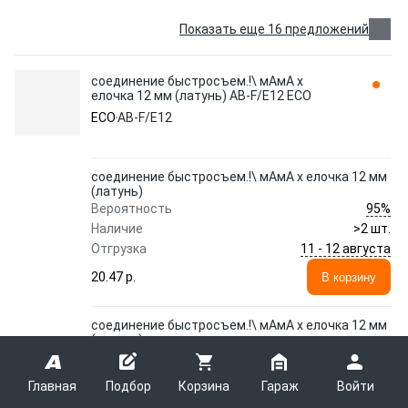
Показать еще 16 предложений
соединение быстросъем.!\ мАмА х
елочка 12 мм (латунь) AB-F/E12 ECO
ECO
AB-F/E12
соединение быстросъем.!\ мАмА х елочка 12 мм
(латунь)
95%
Вероятность
Наличие
>2 шт.
11 - 12 августа
Отгрузка
20.47 p.
В корзину
соединение быстросъем.!\ мАмА х елочка 12 мм
(латунь)
100%
Вероятность
Наличие
>20 шт.
Главная
Подбор
Корзина
Гараж
Войти
сегодня в 16:00
Отгрузка