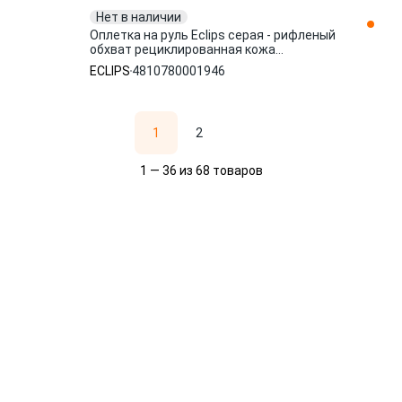
Нет в наличии
Оплетка на руль Eclips серая - рифленый
обхват рециклированная кожа
4810780001946
ECLIPS
4810780001946
1
2
1 — 36 из 68 товаров