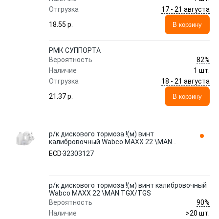
17 - 21 августа
Отгрузка
18.55 p.
В корзину
РМК СУППОРТА
82%
Вероятность
Наличие
1 шт.
18 - 21 августа
Отгрузка
21.37 p.
В корзину
р/к дискового тормоза !(м) винт
калибровочный Wabco MAXX 22 \MAN
TGX/TGS 32303127 ECD
ECD
32303127
р/к дискового тормоза !(м) винт калибровочный
Wabco MAXX 22 \MAN TGX/TGS
90%
Вероятность
Наличие
>20 шт.