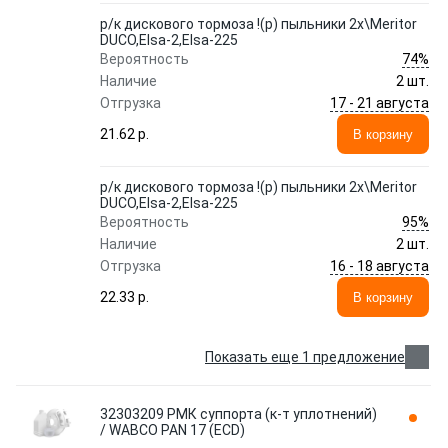
р/к дискового тормоза !(р) пыльники 2x\Meritor
DUCO,Elsa-2,Elsa-225
74%
Вероятность
Наличие
2 шт.
17 - 21 августа
Отгрузка
21.62 p.
В корзину
р/к дискового тормоза !(р) пыльники 2x\Meritor
DUCO,Elsa-2,Elsa-225
95%
Вероятность
Наличие
2 шт.
16 - 18 августа
Отгрузка
22.33 p.
В корзину
Показать еще 1 предложение
32303209 РМК суппорта (к-т уплотнений)
/ WABCO PAN 17 (ECD)