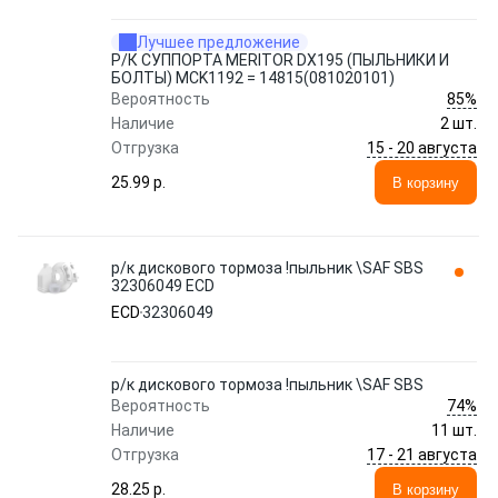
Лучшее предложение
Р/К СУППОРТА MERITOR DX195 (ПЫЛЬНИКИ И
БОЛТЫ) MCK1192 = 14815(081020101)
85%
Вероятность
Наличие
2 шт.
15 - 20 августа
Отгрузка
25.99 p.
В корзину
р/к дискового тормоза !пыльник \SAF SBS
32306049 ECD
ECD
32306049
р/к дискового тормоза !пыльник \SAF SBS
74%
Вероятность
Наличие
11 шт.
17 - 21 августа
Отгрузка
28.25 p.
В корзину