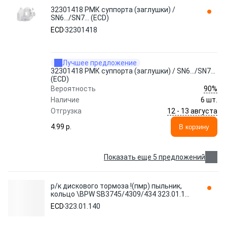
32301418 РМК суппорта (заглушки) /
SN6.../SN7... (ECD)
ECD
32301418
Лучшее предложение
32301418 РМК суппорта (заглушки) / SN6.../SN7...
(ECD)
90%
Вероятность
Наличие
6 шт.
12 - 13 августа
Отгрузка
4.99 p.
В корзину
Показать еще 5 предложений
р/к дискового тормоза !(пмр) пыльник,
кольцо \BPW SB3745/4309/434 323.01.140
ECD
ECD
323.01.140