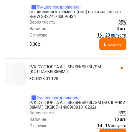
Лучшее предложение
р/к дискового тормоза !(пмр) пыльник, кольцо
\BPW SB3745/4309/434
95%
Вероятность
Наличие
3 шт.
16 - 20 августа
Отгрузка
5.36 p.
В корзину
Р/К СУППОРТА ALL SB/SN/SK/SL/SM
(КОЛПАЧКИ 38MM.)
CKSK.7=14969(081010232) 323.01.128 ECD
ECD
323.01.128
Лучшее предложение
Р/К СУППОРТА ALL SB/SN/SK/SL/SM (КОЛПАЧКИ
38MM.) CKSK.7=14969(081010232)
89%
Вероятность
Наличие
10 шт.
14 - 16 августа
Отгрузка