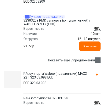
ECD
32303209
Лучшее предложение
32303209 РМК суппорта (к-т уплотнений) /
WABCO PAN 17 (ECD)
90%
Вероятность
Наличие
10 шт.
12 - 13 августа
Отгрузка
21.72 p.
В корзину
Показать еще 7 предложений
Р/к суппорта Wabco (подшипники) MAXX
22T 323.03.098 ECD
ECD
323.03.098
Рем. к-т суппорта 323.03.098
90%
Вероятность