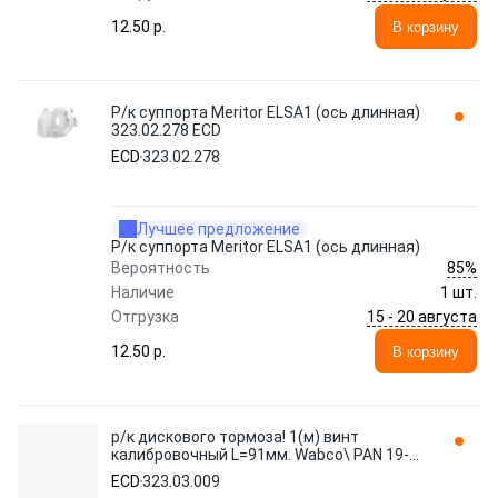
12.50 p.
В корзину
Р/к суппорта Meritor ELSA1 (ось длинная)
323.02.278 ECD
ECD
323.02.278
Лучшее предложение
Р/к суппорта Meritor ELSA1 (ось длинная)
85%
Вероятность
Наличие
1 шт.
15 - 20 августа
Отгрузка
12.50 p.
В корзину
р/к дискового тормоза! 1(м) винт
калибровочный L=91мм. Wabco\ PAN 19-1
/22-1 323.03.009 ECD
ECD
323.03.009