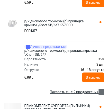
6.59 p.
В корзину
р/к дискового тормоза !(р) пркладка
крышки \Knorr SB/6/7 K57 ECD
ECD
K57
Лучшее предложение
р/к дискового тормоза !(р) пркладка крышки
\Knorr SB/6/7
95%
Вероятность
Наличие
3 шт.
16 - 18 августа
Отгрузка
6.88 p.
В корзину
Показать еще 2 предложения
РЕМКОМПЛЕКТ СУППОРТА (ПЫЛЬНИКИ)