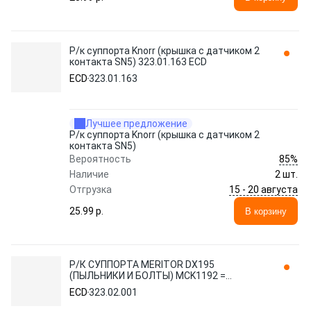
Р/к суппорта Knorr (крышка с датчиком 2
контакта SN5) 323.01.163 ECD
ECD
323.01.163
Лучшее предложение
Р/к суппорта Knorr (крышка с датчиком 2
контакта SN5)
85%
Вероятность
Наличие
2 шт.
15 - 20 августа
Отгрузка
25.99 p.
В корзину
Р/К СУППОРТА MERITOR DX195
(ПЫЛЬНИКИ И БОЛТЫ) MCK1192 =
14815(081020101) 323.02.001 ECD
ECD
323.02.001